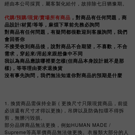
經由本公司採買，屬客製化給付，故排除七日猶豫期。
代購/預購/現貨/賣場所有商品
，對商品有任何問題，商
品設計/材質/等等，麻煩下單前先務必詢問
對商品有任何問題，有疑問都很歡迎到客服詢問，我們
會回答你
不接受收到商品後，說對商品不合期望，不喜歡，不合
需求，穿起來/用起來跟想像中不同
我以為商品應該哪裡要怎樣(但商品本身設計就不是那
樣)，
等等理由要求退換貨
沒有事先詢問，我們無法知道你對商品的預期是什麼
1. 換貨商品需保持全新 ( 更換尺寸只限現貨商品，前提
必須還有尺寸才得以更換)，吊牌以及防偽扣環不得拆
剪，無髒污毀損。
部分品牌商品無法更換，例如HUMAN MADE /
Supreme等高單價商品無法做更換。衣服類大部分的人