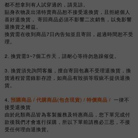
都不想拿到有人試穿過的，請見諒。
貼身衣物及出清特賣商品恕不接受退換貨，且拒絕個人
喜好退換貨， 寄回商品必須不影響二次銷售，以免影響
退換貨之權益。
換貨需在收到商品7日內告知並且寄回，超過時間恕不受
理。
2. 換貨需3~7個工作天，請耐心等待勿急躁催促。
3. 換貨須先詢問客服，擅自寄回包裹不受理退換貨，換
貨過程皆需錄影存證，如商品有毀損等瑕疵不提供退換
貨。
4.
預購商品 / 代購商品(包含現貨) / 特價商品 /
一律不
接受退換貨
由於此類商品皆為客製服務及特惠商品，您下單完成付
款後我們才會進行採購，所以下單前請務必三思，不接
受任何理由退換貨。