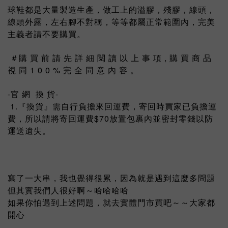
球鞋都是大量製造生產，做工上的溢膠，殘膠，線頭，
線頭外露，左右腳不對稱，等等都屬正常範圍內，完美
主義者請不要購買。
＃購 買 前 請 先 詳 細 閱 讀 以 上 事 項 , 購 買 商 品
視 同 1 0 0 % 完 全 同 意 內 容 。
-官 網 換 貨-
1.『換貨』需自行負擔來回運費，寄回時買家已負擔運
費，所以請將寄回運費$70放置包裹內並密封零錢以防
運送遺失。
寫了一大串，我也覺得很累，因為就是遇到這麼多問題
但其實我們人很好啊～哈哈哈哈
如果你怕遇到上述問題，就去實體門市買吧～～大家都
開心