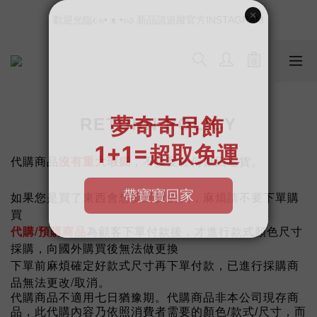
📣如果遇到結帳沒有反應，請另開瀏覽器 (不要直接從ig連結網站
歡迎光臨૮⍝• ᴥ •⍝ა 新品請追蹤官方INSTAGRAM
下單)
📣如果遇到結帳沒有反應，請另開瀏覽器 (不要直接從ig連結網站
下單)
RETURN POLICY
代購商品
沒有重大瑕疵
，不接受任何原因退貨。
如果您是買了東西會想要退貨的人，麻煩請不要下單購
買
代購/預購商品
為顧客下單付款後，才進行款式顏色尺寸
採購，向國外購買後無法做更換
下單前麻煩確定好款式尺寸再下單付款，已進行採購商
品無法更改/取消。
代購商品不適用七日猶豫期。代購商品非本公司現存商
品，此代購內容乃依照消費者需要的顏色/款式/尺寸，而