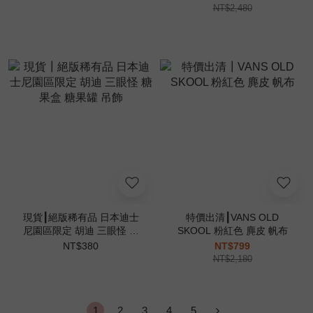
010
NT$2,480
現貨┃絕版稀有品 日本迪士
特價出清┃VANS OLD
尼園區限定 胡迪 三眼怪 糖
SKOOL 粉紅色 麂皮 帆布
果盒 糖果罐 吊飾
NT$380
NT$799
NT$2,180
1
2
3
4
5