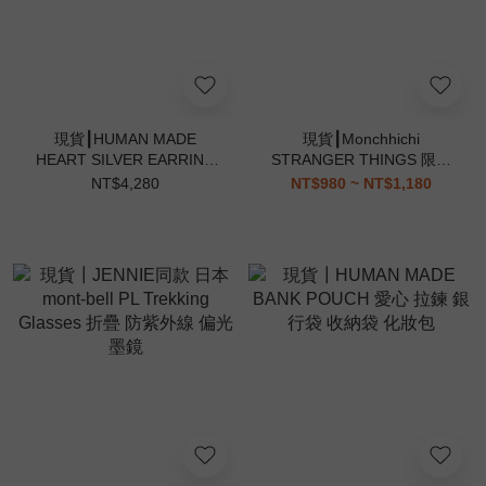
現貨┃HUMAN MADE
現貨┃Monchhichi
HEART SILVER EARRING
STRANGER THINGS 限定
愛心 純銀耳環
聯名 怪奇物語 夢奇奇 蒙奇
NT$4,280
NT$980 ~ NT$1,180
奇 吊飾