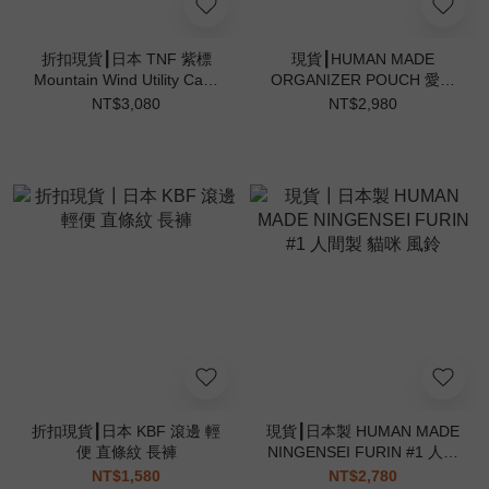
折扣現貨┃日本 TNF 紫標
現貨┃HUMAN MADE
Mountain Wind Utility Case
ORGANIZER POUCH 愛心
側背包 小包 卡夾 夾層 護照
輕量 抗撕裂 多功能 軍綠 旅
NT$3,080
NT$2,980
行 收納袋
折扣現貨┃日本 KBF 滾邊 輕
現貨┃日本製 HUMAN MADE
便 直條紋 長褲
NINGENSEI FURIN #1 人間
製 貓咪 風鈴
NT$1,580
NT$2,780