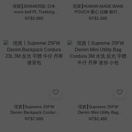
現貨┃JENNIE同款 日本
現貨┃HUMAN MADE BANK
mont-bell PL Trekking
POUCH 愛心 拉鍊 銀行袋
Glasses 折疊 防紫外線 偏光
收納袋 化妝包
NT$2,980
NT$1,680
墨鏡
現貨┃Supreme 25FW
現貨┃Supreme 25FW
Denim Backpack Cordura
Denim Mini Utility Bag
23L 3M 反光 字體 牛仔 丹寧
Cordura 3M 水洗 反光 字體
NT$7,680
NT$2,480
後背包
牛仔 丹寧 迷你 小包