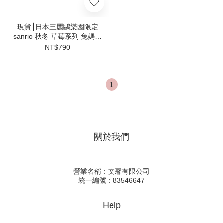
現貨┃日本三麗鷗樂園限定
sanrio 秋冬 草莓系列 兔媽媽
娃娃 吊飾
NT$790
1
關於我們
營業名稱：文馨有限公司
統一編號：83546647
Help