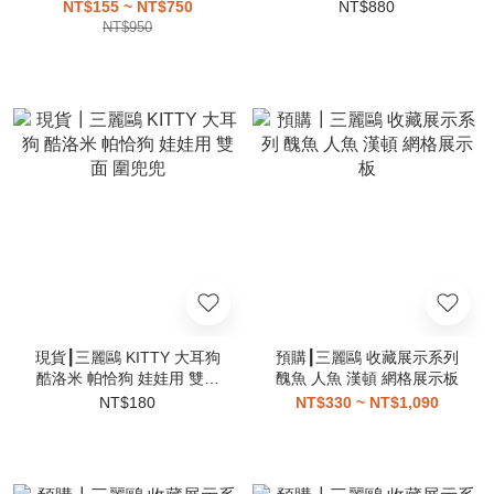
狗 漢頓 大耳狗 美樂蒂 酷洛
NT$155 ~ NT$750
NT$880
米 吊飾
NT$950
現貨┃三麗鷗 KITTY 大耳狗
預購┃三麗鷗 收藏展示系列
酷洛米 帕恰狗 娃娃用 雙面
醜魚 人魚 漢頓 網格展示板
圍兜兜
NT$180
NT$330 ~ NT$1,090