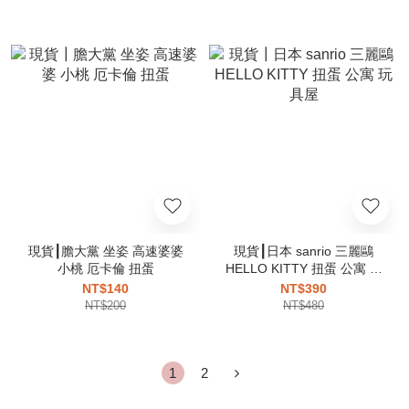
現貨┃膽大黨 坐姿 高速婆婆
現貨┃日本 sanrio 三麗鷗
小桃 厄卡倫 扭蛋
HELLO KITTY 扭蛋 公寓 玩
具屋
NT$140
NT$390
NT$200
NT$480
1
2