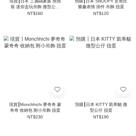
現貨┃日本 三麗鷗家族 熊熊
預購┃日本 SNOOPY 史努比
裝 迷你盒玩吊飾 微型公仔
樂趣表情 掛件 吊飾 扭蛋
扭蛋
NT$160
NT$120
現貨┃Monchhichi 夢奇奇 蒙
預購┃日本 KITTY 凱蒂貓 微
奇奇 收納包 附小吊飾 扭蛋
型公仔 扭蛋
NT$230
NT$190