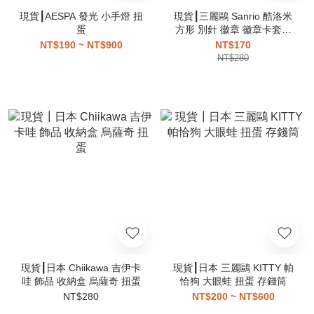
現貨┃AESPA 發光 小手燈 扭
現貨┃三麗鷗 Sanrio 酷洛米
蛋
方形 別針 徽章 徽章卡套組
扭蛋
NT$190 ~ NT$900
NT$170
NT$280
現貨┃日本 Chiikawa 吉伊卡
現貨┃日本 三麗鷗 KITTY 帕
哇 飾品 收納盒 烏薩奇 扭蛋
恰狗 大眼蛙 扭蛋 存錢筒
NT$280
NT$200 ~ NT$600