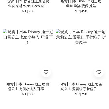
現貨┃日本 聯名 迪士尼 史努
現貨┃日本 DISNEY 迪士尼
比 皮克斯 Wide Deco Rush
坐坐 坐姿 玩偶 娃娃
寬幅 迷你花邊帶 文具 手帳
NT$250
NT$450
必備
現貨┃日本 Disney 迪士尼 白
現貨┃日本 Disney 迪士尼 茉
雪公主 七個小矮人 耳環 耳
莉公主 愛麗絲 手持鏡子 折
針
疊鏡子
NT$580
NT$750