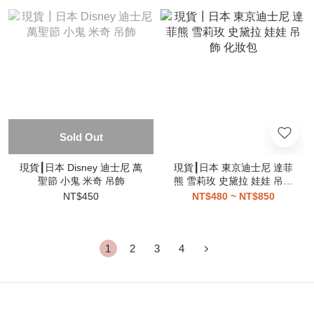
Sold Out
現貨┃日本 Disney 迪士尼 萬
現貨┃日本 東京迪士尼 達菲
聖節 小鬼 米奇 吊飾
熊 雪莉玫 史黛拉 娃娃 吊飾
化妝包
NT$450
NT$480 ~ NT$850
1
2
3
4