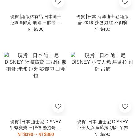
現貨┃絕版稀有品 日本迪士
現貨┃日本 海洋迪士尼 絕版
尼園區限定 胡迪 三眼怪 糖
品 2019 沙包 娃娃 不倒翁
果盒 糖果罐 吊飾
NT$380
NT$480
現貨┃日本 迪士尼 DISNEY
現貨┃日本 迪士尼 DISNEY
牡蠣寶寶 三眼怪 熊抱哥 球
小美人魚 烏蘇拉 別針 吊飾
球 短夾 零錢包 口金包
NT$390 ~ NT$880
NT$590