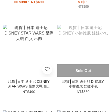
郡貓 娃衣 披肩 造型外衣
熊抱哥 草莓熊 便條紙
NT$390 ~ NT$490
NT$99
NT$199
Sold Out
現貨┃日本 迪士尼 DISNEY
現貨┃日本 迪士尼 DISNEY
STAR WARS 星際大戰 白兵
小熊維尼 娃娃小包
吊飾
NT$490
NT$350