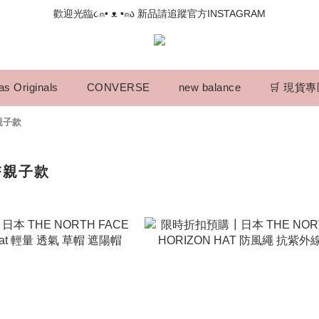
📣如果遇到結帳沒有反應，請另開瀏覽器 (不要直接從ig連結網站下單)
歡迎光臨૮⍝• ᴥ •⍝ა 新品請追蹤官方INSTAGRAM
📣如果遇到結帳沒有反應，請另開瀏覽器 (不要直接從ig連結網站下單)
as Originals
CONVERSE
new balance
🛒 現貨
NF親子款
 TNF親子款