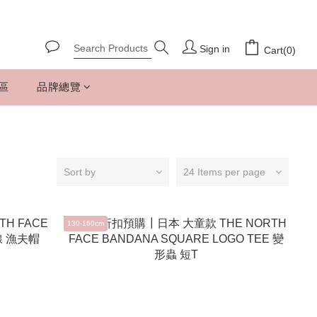
Sign in
Cart(0)
專區
品牌總覽
Sort by
24 Items per page
130-160cm