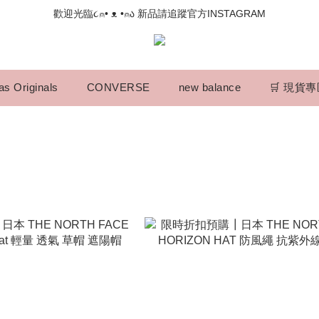
📣如果遇到結帳沒有反應，請另開瀏覽器 (不要直接從ig連結網站下單)
歡迎光臨૮⍝• ᴥ •⍝ა 新品請追蹤官方INSTAGRAM
📣如果遇到結帳沒有反應，請另開瀏覽器 (不要直接從ig連結網站下單)
as Originals
CONVERSE
new balance
🛒 現貨