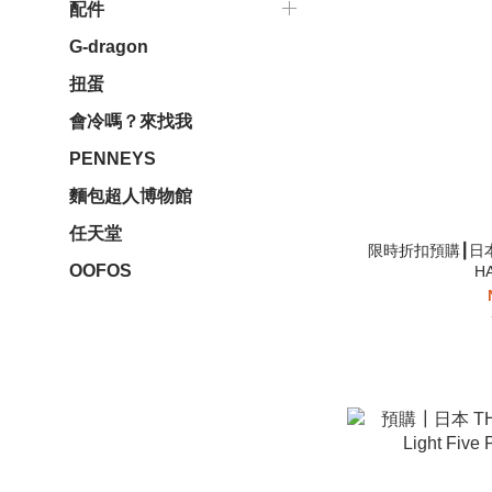
配件
G-dragon
扭蛋
會冷嗎？來找我
PENNEYS
麵包超人博物館
任天堂
限時折扣預購┃日本 T
OOFOS
H