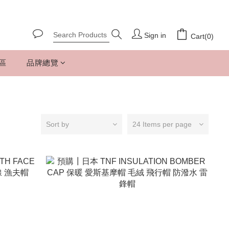
Sign in
Cart(0)
專區
品牌總覽
Sort by
24 Items per page