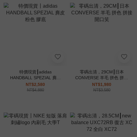
特價現貨┃adidas
零碼出清，29CM┃日本
HANDBALL SPEZIAL 麂皮
CONVERSE 羊毛 拼色 拼接
粉色 膠底
開口笑
NT$2,580
NT$1,980
NT$4,880
NT$3,580