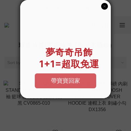
📣如果遇到結帳沒有反應，請另開瀏覽器 (不要直接從ig連結網站
歡迎光臨૮⍝• ᴥ •⍝ა 新品請追蹤官方INSTAGRAM
下單)
📣如果遇到結帳沒有反應，請另開瀏覽器 (不要直接從ig連結網站
下單)
瑕疵特賣/零碼特價 (售出不退換)
Sort by
24 Items per page