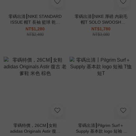
零碼出清┃NIKE STANDARD
零碼出清┃NIKE 厚磅 內刷毛
ISSUE 帽T 長袖 籃球 乾爽
帽T SOLO SWOOSH
抽繩 拉鍊口袋 黑 CV0865-
FLEECE PULL OVER
NT$1,280
NT$1,780
010
HOODIE 連帽上衣 刺繡小勾
NT$2,480
NT$3,080
DX1356
零碼特價，26CM┃女鞋
零碼出清┃Pilgrim Surf＋
adidas Originals Astir 復古
Supply 基本款 logo 短袖 T