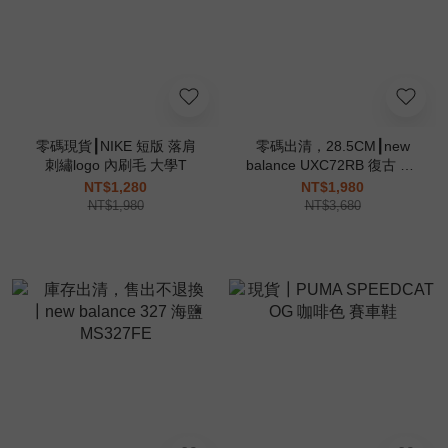
零碼現貨┃NIKE 短版 落肩
零碼出清，28.5CM┃new
刺繡logo 內刷毛 大學T
balance UXC72RB 復古 XC
72 全白 XC72
NT$1,280
NT$1,980
NT$1,980
NT$3,680