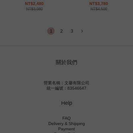
530 銀色 白銀 復古 慢跑鞋
V5 灰色 異材質 復古 慢跑鞋
NT$2,480
NT$3,780
FB8825-001
NT$3,080
NT$4,500
1
2
3
關於我們
營業名稱：文馨有限公司
統一編號：83546647
Help
FAQ
Delivery & Shipping
Payment