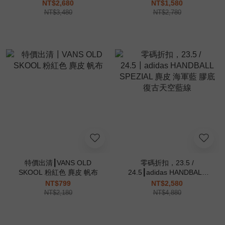
老爹鞋 米色 棕色
恤 短T
NT$2,680
NT$1,580
NT$3,480
NT$2,780
特價出清┃VANS OLD
零碼折扣，23.5 /
SKOOL 粉紅色 麂皮 帆布
24.5┃adidas HANDBALL
SPEZIAL 麂皮 海軍藍 膠底
NT$799
NT$2,580
復古天空藍線
NT$2,180
NT$4,880