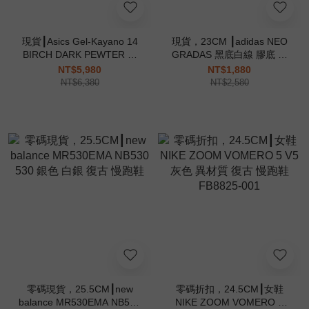
現貨┃Asics Gel-Kayano 14
現貨，23CM ┃adidas NEO
BIRCH DARK PEWTER 米
GRADAS 黑底白線 膠底 低
灰 復古慢跑鞋
筒 SAMBA平替
NT$5,980
NT$1,880
NT$6,380
NT$2,580
零碼現貨，25.5CM┃new
零碼折扣，24.5CM┃女鞋
balance MR530EMA NB530
NIKE ZOOM VOMERO 5