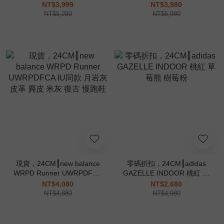
白 黑線
HANDBALL SPEZIAL 黑白
NT$3,999
NT$3,980
菱格紋 小香風
NT$5,280
NT$5,980
現貨，24CM┃new balance
零碼折扣，24CM┃adidas
WRPD Runner UWRPDFCA
GAZELLE INDOOR 桃紅 草
IU同款 月岩灰 皮革 麂皮 米
莓熊 樹莓粉
NT$4,080
NT$2,680
灰 復古 慢跑鞋
NT$4,880
NT$4,980