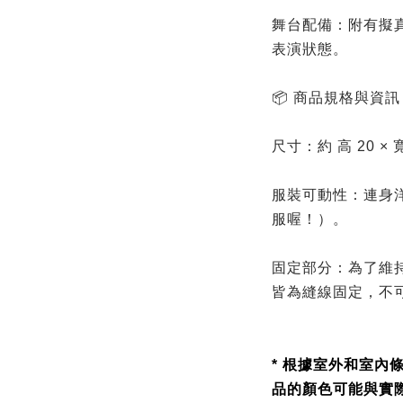
舞台配備：附有擬
表演狀態。
📦 商品規格與資訊
尺寸：約 高 20 × 寬 
服裝可動性：連身
服喔！）。
固定部分：為了維
皆為縫線固定，不
* 根據室外和室內
品的顏色可能與實