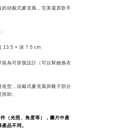
真的頭戴式麥克風，完美還原歌手
：
13.5 × 深 7.5 cm
洋裝為可穿脫設計（可以幫她換衣
持造型，頭戴式麥克風與靴子部分
可拆卸。
條件（光照、角度等），圖片中產
際產品不同。