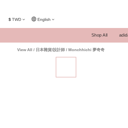
$
TWD
English
Shop All
adid
View All
/
日本雜貨/設計師
/
Monchhichi 夢奇奇