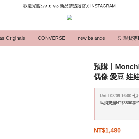
📣如果遇到結帳沒有反應，請另開瀏覽器 (不要直接從ig連結網站下單)
歡迎光臨૮⍝• ᴥ •⍝ა 新品請追蹤官方INSTAGRAM
📣如果遇到結帳沒有反應，請另開瀏覽器 (不要直接從ig連結網站下單)
as Originals
CONVERSE
new balance
🛒 現貨
預購┃Monch
偶像 愛豆 娃
Until
08/09 16:00
七月
🦦消費滿NT$3800享*
NT$1,480