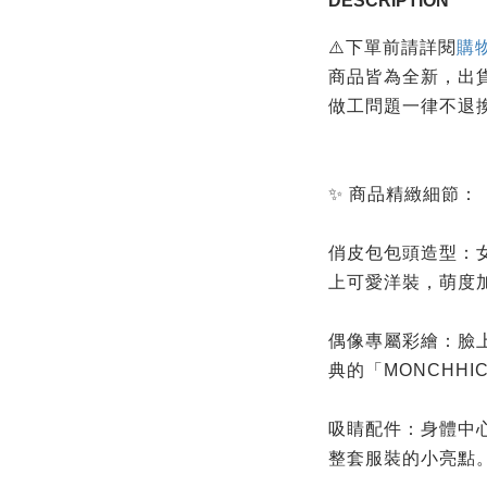
DESCRIPTION
⚠️下單前請詳閱
購
商品皆為全新，出
做工問題一律不退
✨ 商品精緻細節：
俏皮包包頭造型：
上可愛洋裝，萌度
偶像專屬彩繪：臉
典的「MONCHHIC
吸睛配件：身體中
整套服裝的小亮點