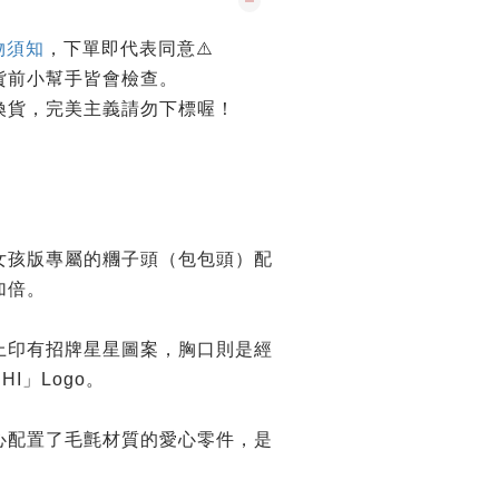
物須知
，下單即代表同意⚠️
貨前小幫手皆會檢查。
換貨，完美主義請勿下標喔！
女孩版專屬的糰子頭（包包頭）配
加倍。
上印有招牌星星圖案，胸口則是經
HI」Logo。
心配置了毛氈材質的愛心零件，是
。