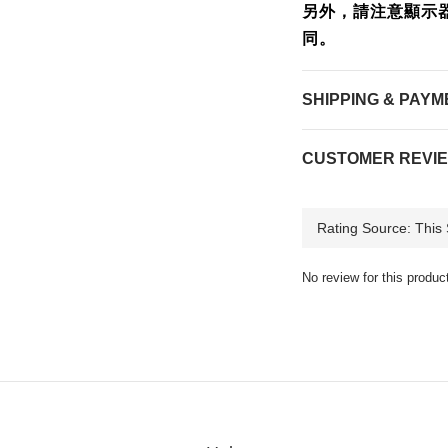
另外，請注意顯示
同。
SHIPPING & PAYM
CUSTOMER REVI
No review for this produc