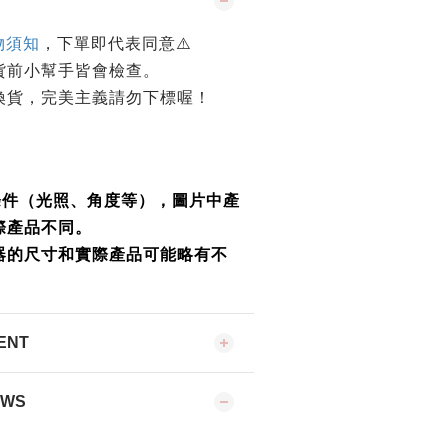
物須知
，下單即代表同意⚠️
貨前小幫手皆會檢查。
換貨，完美主義請勿下標喔！
條件（光照、角度等），圖片中產
際產品不同。
器的尺寸和實際產品可能略有不
ENT
EWS