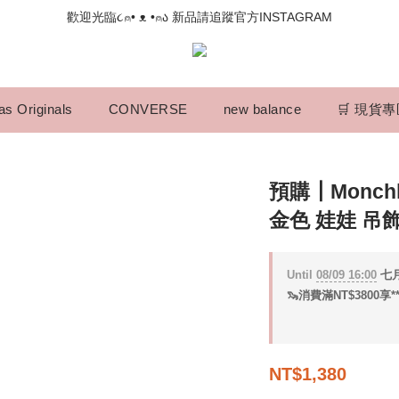
📣如果遇到結帳沒有反應，請另開瀏覽器 (不要直接從ig連結網站下單)
歡迎光臨૮⍝• ᴥ •⍝ა 新品請追蹤官方INSTAGRAM
📣如果遇到結帳沒有反應，請另開瀏覽器 (不要直接從ig連結網站下單)
as Originals
CONVERSE
new balance
🛒 現貨
預購┃Monch
金色 娃娃 吊
Until
08/09 16:00
七月
🦦消費滿NT$3800享*
NT$1,380