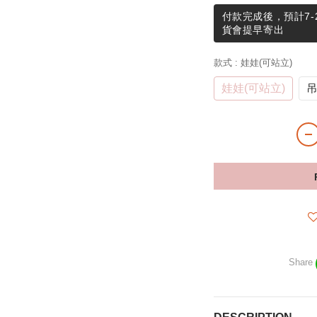
付款完成後，預計7-
貨會提早寄出
款式
: 娃娃(可站立)
娃娃(可站立)
Share