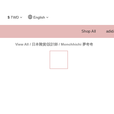
$
TWD
English
Shop All
adid
View All
/
日本雜貨/設計師
/
Monchhichi 夢奇奇