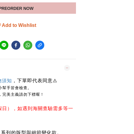
PREORDER NOW
Add to Wishlist
物須知
，下單即代表同意
⚠️
小幫手皆會檢查。
，完美主義請勿下標喔！
假日），如遇到海關查驗需多等一
kWave 系列的版型與細節變化款。