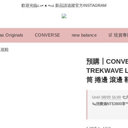
📣如果遇到結帳沒有反應，請另開瀏覽器 (不要直接從ig連結網站下單)
歡迎光臨૮⍝• ᴥ •⍝ა 新品請追蹤官方INSTAGRAM
📣如果遇到結帳沒有反應，請另開瀏覽器 (不要直接從ig連結網站下單)
as Originals
CONVERSE
new balance
🛒 現貨
厚底鞋
預購┃CONVER
TREKWAVE 
筒 捲邊 滾邊 
Until
08/09 16:00
七月
🦦消費滿NT$3800享*