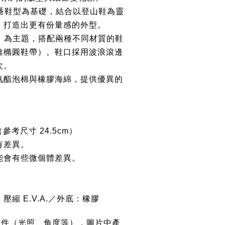
ar 定番鞋型為基礎，結合以登山鞋為靈
，打造出更有份量感的外型。
ore」為主題，搭配兩種不同材質的鞋
維橢圓鞋帶）。鞋口採用波浪滾邊
次。
氨酯泡棉與橡膠海綿，提供優異的
。
參考尺寸 24.5cm）
有差異。
能會有些微個體差異。
縮 E.V.A.／外底：橡膠
條件（光照、角度等），圖片中產