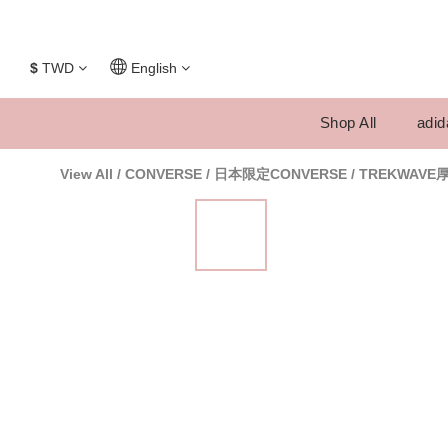
$
TWD
English
Shop All
adid
View All
/
CONVERSE
/
日本限定CONVERSE
/
TREKWAVE