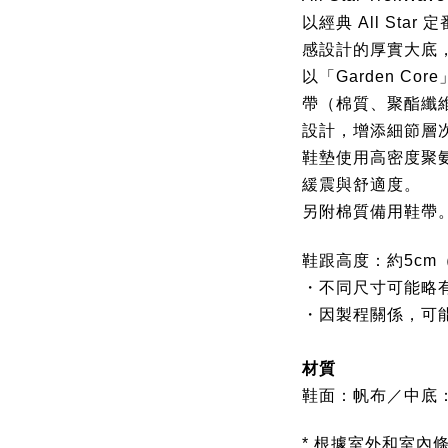
以經典 All St
感設計的厚實大底
以「Garden C
帶（棉質、聚酯纖
設計，增添細節層
鞋墊使用高密度聚
緩震與舒適度。
另附棉質備用鞋帶
鞋跟高度：約5cm（
・不同尺寸可能略
・因製程關係，可
材質
鞋面：帆布／中底：壓
* 根據室外和室內