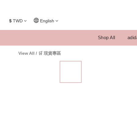
$
TWD
English
Shop All
adid
View All
/
🛒 現貨專區