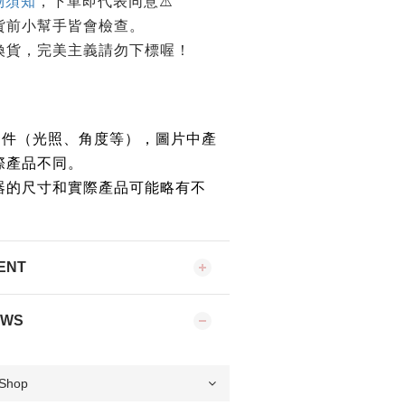
物須知
，下單即代表同意⚠️
貨前小幫手皆會檢查。
換貨，完美主義請勿下標喔！
條件（光照、角度等），圖片中產
際產品不同。
器的尺寸和實際產品可能略有不
ENT
EWS