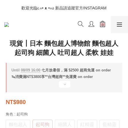
📣如果遇到結帳沒有反應，請另開瀏覽器 (不要直接從ig連結網站
歡迎光臨૮⍝• ᴥ •⍝ა 新品請追蹤官方INSTAGRAM
下單)
📣如果遇到結帳沒有反應，請另開瀏覽器 (不要直接從ig連結網站
下單)
現貨┃日本 麵包超人博物館 麵包超人
起司狗 細菌人 吐司超人 柔軟 娃娃
Until
08/09 16:00
七月放暑假，滿 $2500 超商免運 on order
🦦消費滿NT$3800享**台灣超商**免運費 on order
NT$980
角色
: 起司狗
麵包超人
起司狗
細菌人
紅精靈
藍精靈