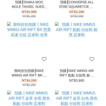
預購┃SHAKA MOC
預購┃CONVERSE ALL
MULE TASSEL SUEDE
STAR SQUARETOE OX
4WAY 莫卡辛 麂皮 穆勒
低筒 方頭 帆布鞋 全黑
NT$4,980
NT$3,380
涼鞋 流蘇
NT$5,280
NT$3,580
限時折扣預購┃NIKE
預購┃NIKE WMNS AIR
WMNS AIR RIFT BR 芭
RIFT 點點 分趾鞋 銀 黑
蕾 花邊 分趾 忍者鞋 全黑
忍者鞋
NT$4,280
NT$3,680
NT$5,280