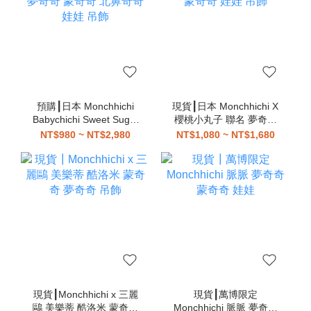
預購┃日本 Monchhichi
現貨┃日本 Monchhichi X
Babychichi Sweet Sugar
櫻桃小丸子 聯名 夢奇奇
夢奇奇 蒙奇奇 北鼻奇奇
蒙奇奇 娃娃 吊飾
NT$980 ~ NT$2,980
NT$1,080 ~ NT$1,680
娃娃 吊飾
現貨┃Monchhichi x 三麗
現貨┃萬博限定
鷗 美樂蒂 酷洛米 蒙奇奇
Monchhichi 脈脈 夢奇奇