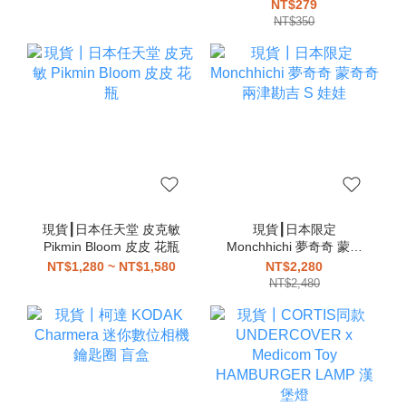
分趾鞋 忍者鞋
吊飾
NT$279
NT$350
現貨┃日本任天堂 皮克敏
現貨┃日本限定
Pikmin Bloom 皮皮 花瓶
Monchhichi 夢奇奇 蒙奇
奇 兩津勘吉 S 娃娃
NT$1,280 ~ NT$1,580
NT$2,280
NT$2,480