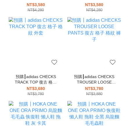
芭蕾舞鞋 瑪莉珍 全黑 黑
SHOES 芭蕾舞鞋 瑪莉珍
NT$3,580
NT$3,580
色 娃娃鞋
咖啡色 深咖 娃娃鞋
NT$4,280
NT$4,280
預購┃adidas CHECKS
預購┃adidas CHECKS
TRACK TOP 復古 格子
TROUSER LOOSE
格紋 外套
PANTS 復古 格子 格紋
NT$3,680
NT$3,780
褲子
NT$3,780
NT$3,880