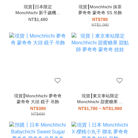
現貨┃日本限定
現貨┃Monchhichi 抹茶
Monchhichi 新千歲機場
夢奇奇 蒙奇奇 SS 吊飾
機長 空姐 夢奇奇 蒙奇奇
NT$1,480
NT$780
娃娃 可站立
NT$1,080
現貨┃Monchhichi 夢奇奇
現貨┃東京車站限定
蒙奇奇 大頭 鏡子 吊飾
Monchhichi 甜蜜糖果 甜
點師 夢奇奇 蒙奇奇 娃娃
NT$380
NT$1,780 ~ NT$1,980
NT$490