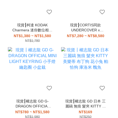
現貨┃柯達 KODAK
現貨┃CORTIS同款
Charmera 迷你數位相機
UNDERCOVER x
鑰匙圈 盲盒
Medicom Toy
NT$1,380 ~ NT$1,580
NT$7,280 ~ NT$8,580
HAMBURGER LAMP 漢
NT$1,780
堡燈
現貨┃權志龍 GD G-
現貨┃權志龍 GD 日本 三
DRAGON OFFICIAL
麗鷗 無痕 髮夾 KITTY 美
MINI LIGHT KEYRING
樂蒂 布丁狗 花小兔 帕恰
NT$780 ~ NT$1,580
NT$169
小手燈 鑰匙圈 小盆栽
狗 庫洛米 醜魚
NT$1,980
NT$250