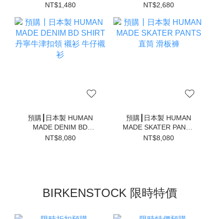
1000ml 水壺 水瓶
帽
NT$1,480
NT$2,680
預購┃日本製 HUMAN
預購┃日本製 HUMAN
MADE DENIM BD
MADE SKATER PANTS
SHIRT 丹寧牛津扣領 襯
直筒 滑板褲
NT$8,080
NT$8,080
衫 牛仔襯衫
BIRKENSTOCK 限時特價