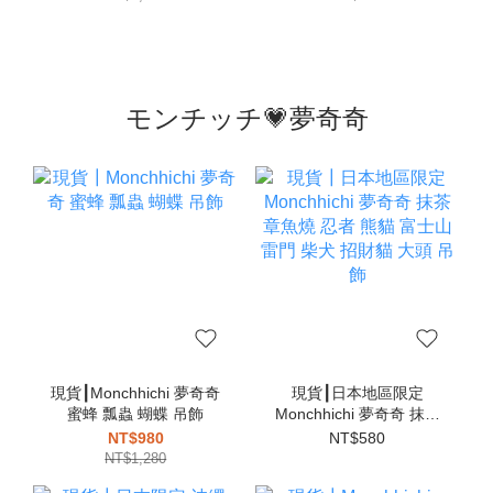
モンチッチ💗夢奇奇
現貨┃Monchhichi 夢奇奇
現貨┃日本地區限定
蜜蜂 瓢蟲 蝴蝶 吊飾
Monchhichi 夢奇奇 抹茶
章魚燒 忍者 熊貓 富士山
NT$980
NT$580
雷門 柴犬 招財貓 大頭 吊
NT$1,280
飾