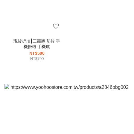
現貨折扣┃三麗鷗 墊片 手
機掛環 手機環
NT$590
NT$790