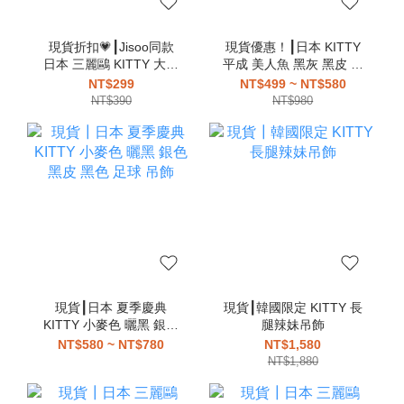
現貨折扣💗┃Jisoo同款
現貨優惠！┃日本 KITTY
日本 三麗鷗 KITTY 大耳
平成 美人魚 黑灰 黑皮 曬
狗 酷洛米 花小兔 美樂蒂
黑 公主 蔡依林同款 吊飾
NT$299
NT$499 ~ NT$580
大眼蛙 布丁狗 帕恰狗 漢
NT$390
NT$980
頓 愛心扣 吊飾
現貨┃日本 夏季慶典
現貨┃韓國限定 KITTY 長
KITTY 小麥色 曬黑 銀色
腿辣妹吊飾
黑皮 黑色 足球 吊飾
NT$580 ~ NT$780
NT$1,580
NT$1,880