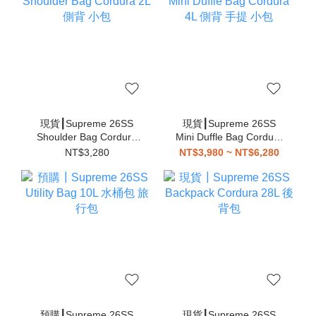
現貨┃Supreme 26SS
現貨┃Supreme 26SS
Shoulder Bag Cordura
Mini Duffle Bag Cordura
2L 側背 小包
4L 側背 手提 小包
NT$3,280
NT$3,980 ~ NT$6,280
預購┃Supreme 26SS
現貨┃Supreme 26SS