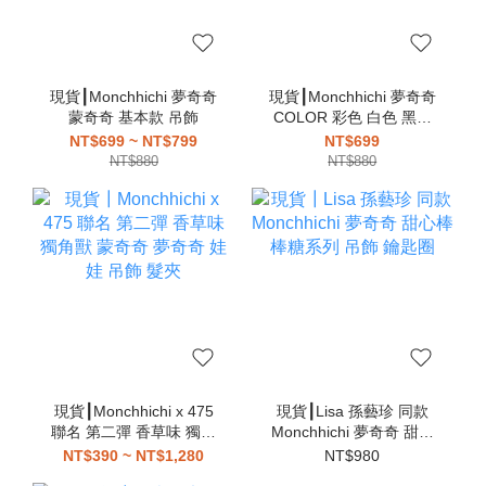
現貨┃Monchhichi 夢奇奇
現貨┃Monchhichi 夢奇奇
蒙奇奇 基本款 吊飾
COLOR 彩色 白色 黑色
粉色 藍色 綠色 紫色 吊飾
NT$699 ~ NT$799
NT$699
NT$880
NT$880
現貨┃Monchhichi x 475
現貨┃Lisa 孫藝珍 同款
聯名 第二彈 香草味 獨角
Monchhichi 夢奇奇 甜心
獸 蒙奇奇 夢奇奇 娃娃 吊
棒棒糖系列 吊飾 鑰匙圈
NT$390 ~ NT$1,280
NT$980
飾 髮夾