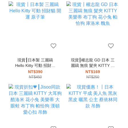
現貨┃日本製 三麗鷗
現貨┃權志龍 GD 日本 三
Hello Kitty 可動 招財貓
麗鷗 無痕 髮夾 KITTY 美
開運 原子筆
樂蒂 布丁狗 花小兔 帕恰
NT$390
NT$169
狗 庫洛米 醜魚
NT$450
NT$250