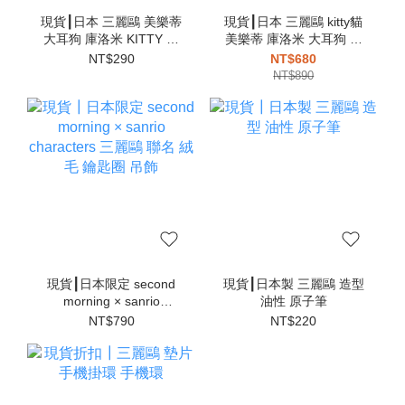
現貨┃日本 三麗鷗 美樂蒂
現貨┃日本 三麗鷗 kitty貓
大耳狗 庫洛米 KITTY 帕
美樂蒂 庫洛米 大耳狗 計
恰狗 伸縮 鑰匙圈
算機
NT$290
NT$680
NT$890
現貨┃日本限定 second
現貨┃日本製 三麗鷗 造型
morning × sanrio
油性 原子筆
characters 三麗鷗 聯名
NT$790
NT$220
絨毛 鑰匙圈 吊飾