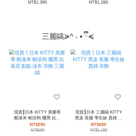
卡夾 卡片夾 零錢包
NT$1,380
NT$1,280
三麗鷗≽^ ˕ • ྀི≼
現貨┃日本 KITTY 美樂蒂
現貨┃日本 三麗鷗 KITTY
酷洛米 帕洽狗 曬黑 比基
黑皮 長腿 學生妹 貴婦 吊
尼 點點 泳衣 吊飾 三麗鷗
飾
NT$590
NT$680
NT$680
NT$1,280