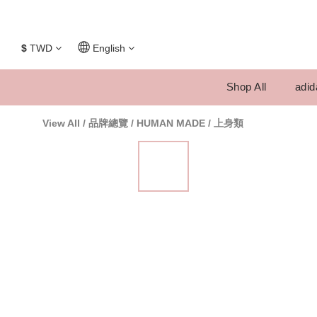
$
TWD
English
Shop All
adid
View All
/
品牌總覽
/
HUMAN MADE
/
上身類