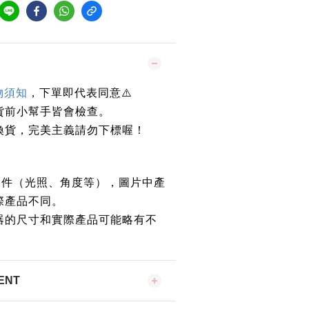
物須知
，下單即代表同意
⚠️
貨前小幫手皆會檢查。
換貨，完美主義請勿下標喔！
條件（光照、角度等），圖片中產
際產品不同。
器的尺寸和實際產品可能略有不
ENT