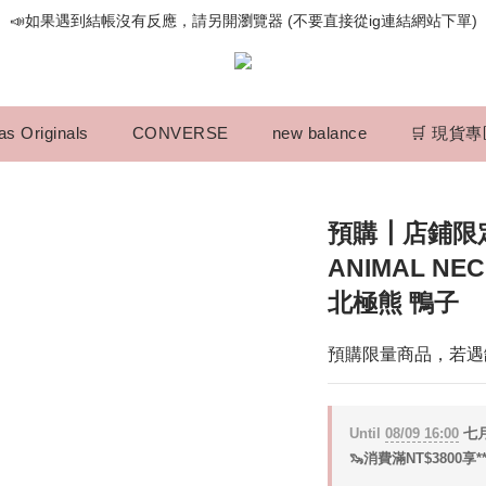
📣如果遇到結帳沒有反應，請另開瀏覽器 (不要直接從ig連結網站下單)
📣如果遇到結帳沒有反應，請另開瀏覽器 (不要直接從ig連結網站下單)
歡迎光臨૮⍝• ᴥ •⍝ა 新品請追蹤官方INSTAGRAM
📣如果遇到結帳沒有反應，請另開瀏覽器 (不要直接從ig連結網站下單)
as Originals
CONVERSE
new balance
🛒 現貨
預購┃店鋪限定 
ANIMAL NE
北極熊 鴨子
預購限量商品，若遇
Until
08/09 16:00
七月
🦦消費滿NT$3800享*