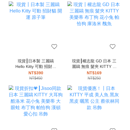
現貨┃日本製 三麗鷗
現貨┃權志龍 GD 日本 三
Hello Kitty 可動 招財貓
麗鷗 無痕 髮夾 KITTY 美
開運 原子筆
樂蒂 布丁狗 花小兔 帕恰
NT$390
NT$169
狗 庫洛米 醜魚
NT$450
NT$250