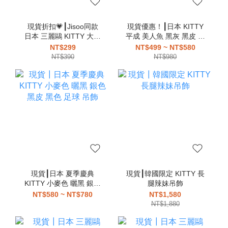
現貨折扣💗┃Jisoo同款
現貨優惠！┃日本 KITTY
日本 三麗鷗 KITTY 大耳
平成 美人魚 黑灰 黑皮 曬
狗 酷洛米 花小兔 美樂蒂
黑 公主 蔡依林同款 吊飾
NT$299
NT$499 ~ NT$580
大眼蛙 布丁狗 帕恰狗 漢
NT$390
NT$980
頓 愛心扣 吊飾
現貨┃日本 夏季慶典
現貨┃韓國限定 KITTY 長
KITTY 小麥色 曬黑 銀色
腿辣妹吊飾
黑皮 黑色 足球 吊飾
NT$580 ~ NT$780
NT$1,580
NT$1,880