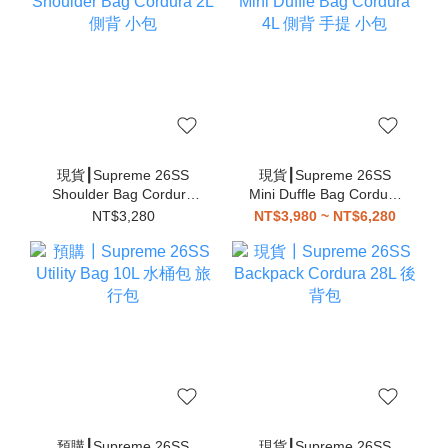
現貨┃Supreme 26SS
現貨┃Supreme 26SS
Shoulder Bag Cordura
Mini Duffle Bag Cordura
2L 側背 小包
4L 側背 手提 小包
NT$3,280
NT$3,980 ~ NT$6,280
預購┃Supreme 26SS
現貨┃Supreme 26SS