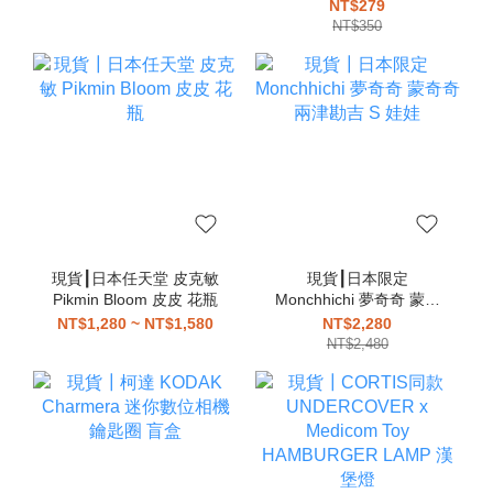
分趾鞋 忍者鞋
吊飾
NT$279
NT$350
現貨┃日本任天堂 皮克敏
現貨┃日本限定
Pikmin Bloom 皮皮 花瓶
Monchhichi 夢奇奇 蒙奇
奇 兩津勘吉 S 娃娃
NT$1,280 ~ NT$1,580
NT$2,280
NT$2,480