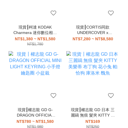
現貨┃柯達 KODAK
現貨┃CORTIS同款
Charmera 迷你數位相機
UNDERCOVER x
鑰匙圈 盲盒
Medicom Toy
NT$1,380 ~ NT$1,580
NT$7,280 ~ NT$8,580
HAMBURGER LAMP 漢
NT$1,780
堡燈
現貨┃權志龍 GD G-
現貨┃權志龍 GD 日本 三
DRAGON OFFICIAL
麗鷗 無痕 髮夾 KITTY 美
MINI LIGHT KEYRING
樂蒂 布丁狗 花小兔 帕恰
NT$780 ~ NT$1,580
NT$169
小手燈 鑰匙圈 小盆栽
狗 庫洛米 醜魚
NT$1,980
NT$250