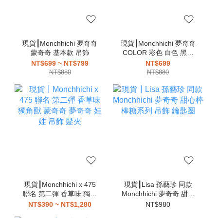
現貨┃Monchhichi 夢奇奇
現貨┃Monchhichi 夢奇奇
蒙奇奇 基本款 吊飾
COLOR 彩色 白色 黑色
粉色 藍色 綠色 紫色 吊飾
NT$699 ~ NT$799
NT$699
NT$880
NT$880
現貨┃Monchhichi x 475
現貨┃Lisa 孫藝珍 同款
聯名 第二彈 香草味 獨角
Monchhichi 夢奇奇 甜心
獸 蒙奇奇 夢奇奇 娃娃 吊
棒棒糖系列 吊飾 鑰匙圈
NT$390 ~ NT$1,280
NT$980
飾 髮夾