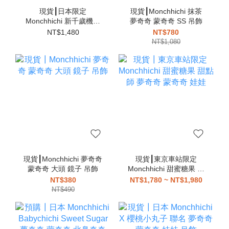
現貨┃日本限定
現貨┃Monchhichi 抹茶
Monchhichi 新千歲機場
夢奇奇 蒙奇奇 SS 吊飾
機長 空姐 夢奇奇 蒙奇奇
NT$1,480
NT$780
娃娃 可站立
NT$1,080
現貨┃Monchhichi 夢奇奇
現貨┃東京車站限定
蒙奇奇 大頭 鏡子 吊飾
Monchhichi 甜蜜糖果 甜
點師 夢奇奇 蒙奇奇 娃娃
NT$380
NT$1,780 ~ NT$1,980
NT$490