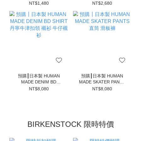
1000ml 水壺 水瓶
帽
NT$1,480
NT$2,680
預購┃日本製 HUMAN
預購┃日本製 HUMAN
MADE DENIM BD
MADE SKATER PANTS
SHIRT 丹寧牛津扣領 襯
直筒 滑板褲
NT$8,080
NT$8,080
衫 牛仔襯衫
BIRKENSTOCK 限時特價