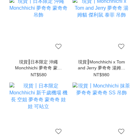
現貨┃日本限定 沖繩
現貨┃Monchhichi x Tom
Monchhichi 夢奇奇 蒙奇
and Jerry 夢奇奇 湯姆貓
奇 吊飾
傑利鼠 泰菲 吊飾
NT$580
NT$980