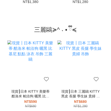
卡夾 卡片夾 零錢包
NT$1,380
NT$1,280
三麗鷗≽^ ˕ • ྀི≼
現貨┃日本 KITTY 美樂蒂
現貨┃日本 三麗鷗 KITTY
酷洛米 帕洽狗 曬黑 比基
黑皮 長腿 學生妹 貴婦 吊
尼 點點 泳衣 吊飾 三麗鷗
飾
NT$590
NT$680
NT$680
NT$1,280