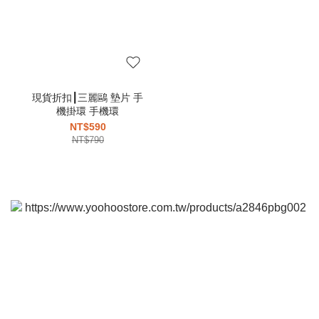
現貨折扣┃三麗鷗 墊片 手
機掛環 手機環
NT$590
NT$790