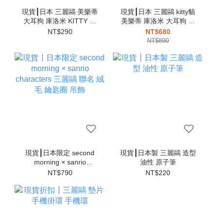
現貨┃日本 三麗鷗 美樂蒂
現貨┃日本 三麗鷗 kitty貓
大耳狗 庫洛米 KITTY 帕
美樂蒂 庫洛米 大耳狗 計
恰狗 伸縮 鑰匙圈
算機
NT$290
NT$680
NT$890
現貨┃日本限定 second
現貨┃日本製 三麗鷗 造型
morning × sanrio
油性 原子筆
characters 三麗鷗 聯名
NT$790
NT$220
絨毛 鑰匙圈 吊飾