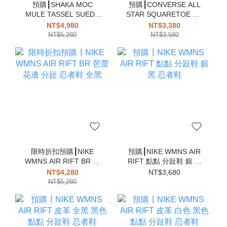
預購┃SHAKA MOC
預購┃CONVERSE ALL
MULE TASSEL SUEDE
STAR SQUARETOE OX
4WAY 莫卡辛 麂皮 穆勒
低筒 方頭 帆布鞋 全黑
NT$4,980
NT$3,380
涼鞋 流蘇
NT$5,280
NT$3,580
限時折扣預購┃NIKE
預購┃NIKE WMNS AIR
WMNS AIR RIFT BR 芭
RIFT 點點 分趾鞋 銀 黑
蕾 花邊 分趾 忍者鞋 全黑
忍者鞋
NT$4,280
NT$3,680
NT$5,280