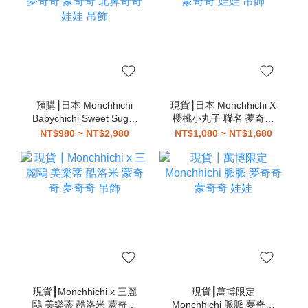
預購┃日本 Monchhichi
現貨┃日本 Monchhichi X
Babychichi Sweet Sugar
櫻桃小丸子 聯名 夢奇奇
夢奇奇 蒙奇奇 北鼻奇奇
蒙奇奇 娃娃 吊飾
NT$980 ~ NT$2,980
NT$1,080 ~ NT$1,680
娃娃 吊飾
現貨┃Monchhichi x 三麗
現貨┃萬博限定
鷗 美樂蒂 酷洛米 蒙奇奇
Monchhichi 脈脈 夢奇奇