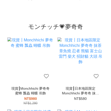
モンチッチ💗夢奇奇
現貨┃Monchhichi 夢奇奇
現貨┃日本地區限定
蜜蜂 瓢蟲 蝴蝶 吊飾
Monchhichi 夢奇奇 抹茶
章魚燒 忍者 熊貓 富士山
NT$980
NT$580
雷門 柴犬 招財貓 大頭 吊
NT$1,280
飾