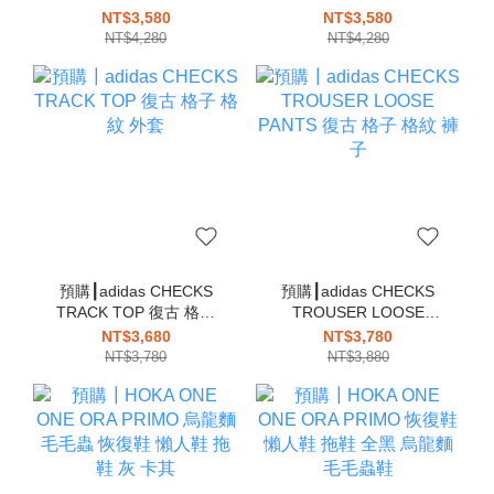
芭蕾舞鞋 瑪莉珍 全黑 黑
SHOES 芭蕾舞鞋 瑪莉珍
NT$3,580
NT$3,580
色 娃娃鞋
咖啡色 深咖 娃娃鞋
NT$4,280
NT$4,280
預購┃adidas CHECKS
預購┃adidas CHECKS
TRACK TOP 復古 格子
TROUSER LOOSE
格紋 外套
PANTS 復古 格子 格紋
NT$3,680
NT$3,780
褲子
NT$3,780
NT$3,880