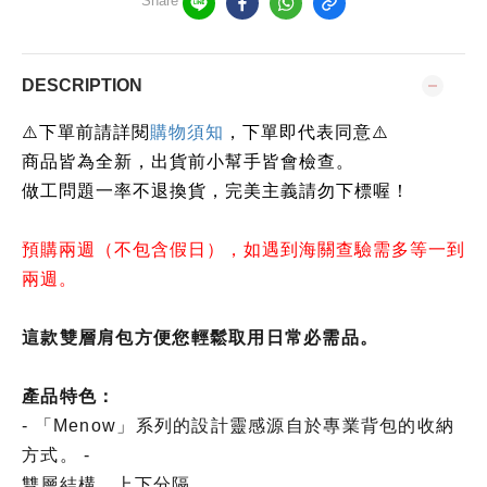
Share
DESCRIPTION
⚠️下單前請詳閱
購物須知
，下單即代表同意⚠️
商品皆為全新，出貨前小幫手皆會檢查。
做工問題一率不退換貨，完美主義請勿下標喔！
預購兩週（不包含假日），如遇到海關查驗需多等一到
兩週。
這款雙層肩包方便您輕鬆取用日常必需品。
產品特色：
- 「Menow」系列的設計靈感源自於專業背包的收納
方式。 -
雙層結構，上下分隔