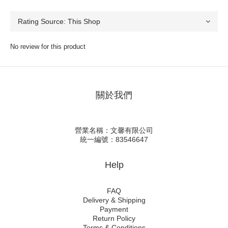
No review for this product
關於我們
營業名稱：文馨有限公司
統一編號：83546647
Help
FAQ
Delivery & Shipping
Payment
Return Policy
Terms & Conditions