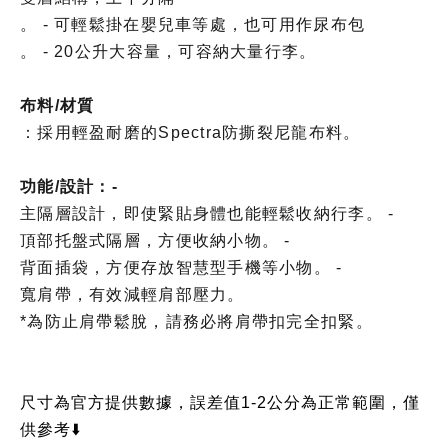
。 - 可輕鬆掛在嬰兒車等處，也可用作尿布包
。 - 20公升大容量，可容納大量行李。
布料/材質
：採用輕盈耐磨的Spectra防撕裂尼龍布料。
功能/設計：-
主隔層設計，即使緊貼身體也能輕鬆收納行李。 -
頂部托盤式隔層，方便收納小物。 -
背面插袋，方便存放智慧型手機等小物。 -
寬肩帶，有效減輕肩部壓力。
*為防止肩帶鬆脫，請務必將肩帶扣完全扣緊。
尺寸為官方提供數據，誤差值1-2公分為正常範圍，僅
供參考⬇️