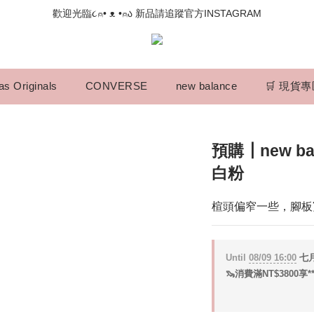
📣如果遇到結帳沒有反應，請另開瀏覽器 (不要直接從ig連結網站下單)
歡迎光臨૮⍝• ᴥ •⍝ა 新品請追蹤官方INSTAGRAM
📣如果遇到結帳沒有反應，請另開瀏覽器 (不要直接從ig連結網站下單)
as Originals
CONVERSE
new balance
🛒 現貨
預購┃new bal
白粉
楦頭偏窄一些，腳板
Until
08/09 16:00
七月
🦦消費滿NT$3800享*