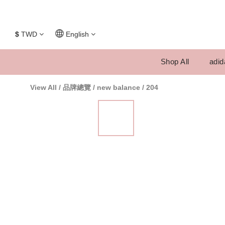
$
TWD
English
Shop All
adid
View All
/
品牌總覽
/
new balance
/
204