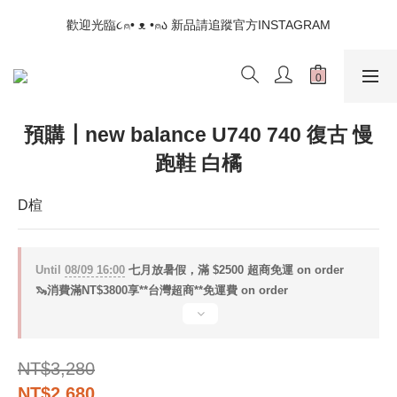
📣如果遇到結帳沒有反應，請另開瀏覽器 (不要直接從ig連結網站
歡迎光臨૮⍝• ᴥ •⍝ა 新品請追蹤官方INSTAGRAM
下單)
📣如果遇到結帳沒有反應，請另開瀏覽器 (不要直接從ig連結網站
下單)
預購┃new balance U740 740 復古 慢
跑鞋 白橘
D楦
Until
08/09 16:00
七月放暑假，滿 $2500 超商免運 on order
🦦消費滿NT$3800享**台灣超商**免運費 on order
NT$3,280
NT$2,680