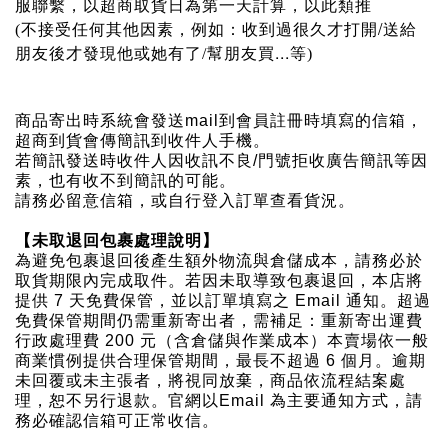
服
聯繫，以超商取貨日為第一天計算，以此類推
/
(不接受任何其他因素，例如：收到過很久才打開
送給
...
朋友後才發現他或她有了/幫朋友買
等)
商品寄出時系統會發送mail到會員註冊時填寫的信箱，
超商到貨會傳簡訊到收件人手機。
若簡訊發送時收件人因收訊不良/門號拒收廣告簡訊等因
素，也有收不到簡訊的可能。
請務必留意信箱，或自行登入訂單查看貨況。
【未取退回包裹處理說明】
為避免包裹退回後產生額外物流與倉儲成本，請務必於
取貨期限內完成取件。若因未取導致包裹退回，本店將
提供 7 天免費保管，並以訂單填寫之 Email 通知。超過
免費保管期間仍需重新寄出者，需補足：重新寄出運費
行政處理費 200 元（含倉儲與作業成本）本賣場依一般
商業慣例提供合理保管期間，最長不超過 6 個月。逾期
未回覆或未主張者，將視同放棄，商品依流程結案處
理，恕不另行退款。官網以Email 為主要通知方式，請
務必確認信箱可正常收信。