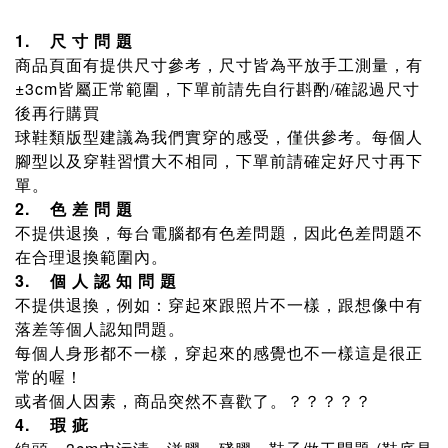
1.
尺 寸 問 題
商品頁面有提供尺寸參考，尺寸
皆為平放手工測量，有
±3cm
確認過尺寸
皆屬正常範圍，下單前請先自行斟酌/
後再行購買
球鞋類版型建議為我們實穿的感受，僅供參考。每個人
腳型以及穿鞋習慣大不相同，下單前請確定好尺寸再下
單。
2.
色 差 問 題
不提供退換，每台電腦都有色差問題，因此色差問題不
在合理退換範圍內。
3.
個 人 認 知 問 題
不提供退換，例如：穿起來跟照片不一樣，跟想像中有
落差等個人認知問題。
每個人身形都不一樣，穿起來的感覺也不一樣這是很正
常的喔！
或者個人因素，商品突然不喜歡了。？？？？？
4.
瑕 疵