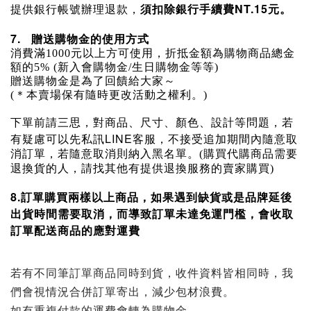
NT.15
提供銀行帳號辦理退款，
須扣除銀行手續費
元。
7.
贈送購物金的使用方式
消費滿1000元以上方可使用，折抵金額為購物商品總金
額的5% (新入會購物金/生日購物金等等)
贈送購物金是為了回饋給大家～
(＊
本賣場保有隨時更改活動之權利。
)
下單前請三思，對商品、尺寸、顏色、設計等問題，若
LINE
有疑慮可以先私訊
客服，不接受追加期間內隨意取
消訂單，若隨意取消則納入黑名單。(購買代購商品需要
退換貨的人，請找其他有提供退換服務的賣家購買)
8.訂單購買兩樣以上商品，如果遇到缺貨或是品牌延後
出貨時間需要取消，而導致訂單未達免運門檻，會收取
訂單配送商品的應對運費
若有不同筆訂單商品同時到貨，收件資料皆相同時，我
們會視情況合併訂單寄出，減少包材浪費。
如有重複付款的運費會轉為購物金