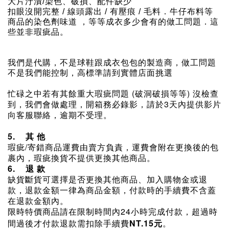
大片汙漬/染色、破損、配件缺少
扣眼沒開完整 / 線頭露出 / 有壓痕 / 毛料．牛仔布料等
商品的染色劑味道 ，等等成衣多少會有的做工問題．這
些並非瑕疵品。
我們是代購，不是球鞋跟成衣包包的製造商，做工問題
不是我們能控制，高標準請到實體店面挑選
忙碌之中若有其餘重大瑕疵問題 (破洞破損等等) 沒檢查
到，我們會做處理，開箱務必錄影，
請於3天內提供影片
向客服聯絡，逾期不受理。
5.
其 他
瑕疵/寄錯商品運費由賣方負責，運費會附在更換後的包
裹內，瑕疵換貨不提供更換其他商品。
6.
退 款
缺貨斷貨可選擇是否更換其他商品、加入購物金或退
款，退款金額一律為商品金額，付款時的手續費不含蓋
在退款金額內。
限時特價商品請在限制時間內24小時完成付款，超過時
間過後才付款退款需扣除手續費
NT.15
。
元