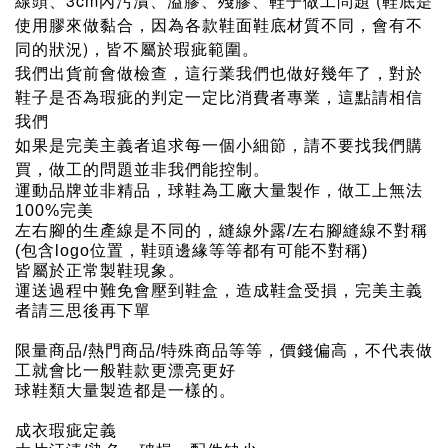
線頭、3cm內污漬、溢膠、殘膠、鞋子做工問題 (鞋底是
使用膠來做黏合，因為各款鞋面鞋底材質不同，會有不
同的狀況)，皆不屬於瑕疵範圍。
我們出貨前會做檢查，這行業我們也做好幾年了，對於
鞋子是否為瑕疵的判定一定比消費者專業，這點請相信
我們
如果是完美主義者追求每一個小細節，請不要找我們購
買，做工的問題並非我們能控制。
運動品牌並非精品，球鞋為工廠大量製作，做工上無法
100%完美
左右腳的生產線是不同的，縫線外露/左右腳縫線不對稱
(包含logo位置，鞋頭邊緣等等都有可能不對稱)
皆屬於正常製鞋現象。
運送過程中難免會壓到鞋盒，造成鞋盒受損，完美主義
者請三思後再下單
限量商品/熱門商品/特殊商品等等，價錢偏高，不代表做
工就會比一般鞋款更漂亮更好
球鞋類大量製造都是一樣的。
成衣瑕疵定義