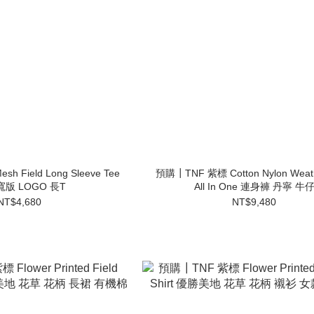
 Field Long Sleeve Tee
預購┃TNF 紫標 Cotton Nylon Weath
寬版 LOGO 長T
All In One 連身褲 丹寧 牛
NT$4,680
NT$9,480