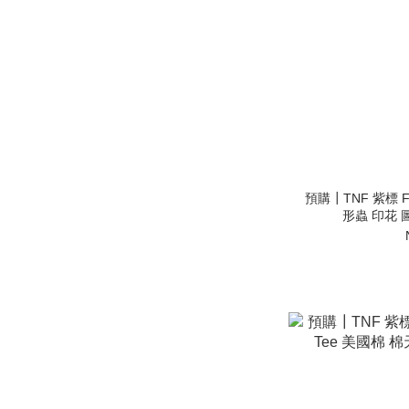
預購┃TNF 紫標 FFF
形蟲 印花 