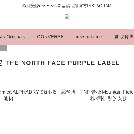
📣如果遇到結帳沒有反應，請另開瀏覽器 (不要直接從ig連結網站下單)
歡迎光臨૮⍝• ᴥ •⍝ა 新品請追蹤官方INSTAGRAM
📣如果遇到結帳沒有反應，請另開瀏覽器 (不要直接從ig連結網站下單)
as Originals
CONVERSE
new balance
🛒 現貨
 THE NORTH FACE PURPLE LABEL