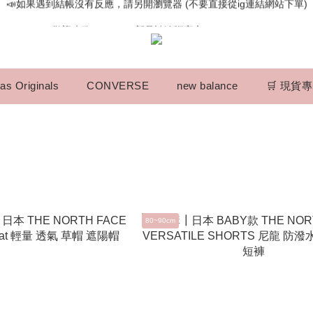
📣如果遇到結帳沒有反應，請另開瀏覽器 (不要直接從ig連結網站下單)
歡迎光臨૮⍝• ᴥ •⍝ა 新品請追蹤官方INSTAGRAM
📣如果遇到結帳沒有反應，請另開瀏覽器 (不要直接從ig連結網站下單)
as Originals
CONVERSE
new balance
🛒 現貨
80~90cm