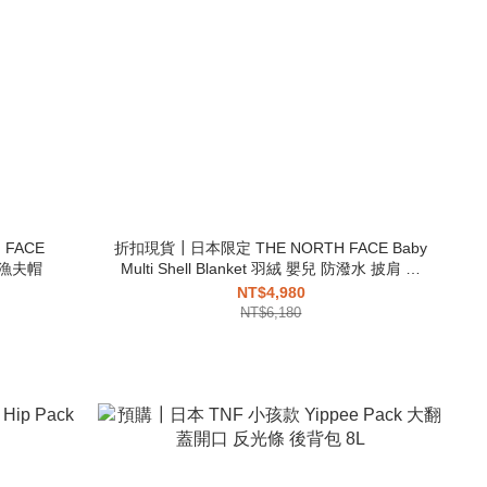
FACE
折扣現貨┃日本限定 THE NORTH FACE Baby
 漁夫帽
Multi Shell Blanket 羽絨 嬰兒 防潑水 披肩 斗
篷 保暖 防風
NT$4,980
NT$6,180