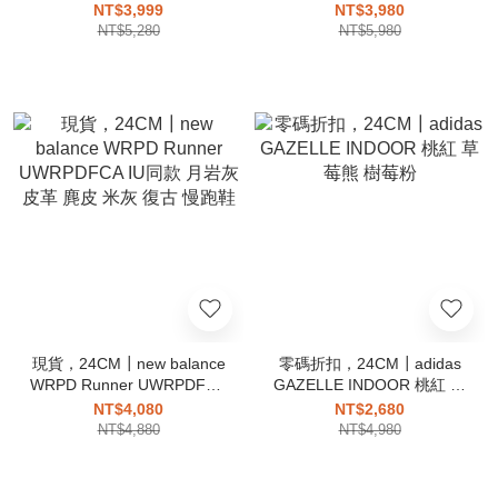
白 黑線
HANDBALL SPEZIAL 黑白
NT$3,999
NT$3,980
菱格紋 小香風
NT$5,280
NT$5,980
現貨，24CM┃new balance
零碼折扣，24CM┃adidas
WRPD Runner UWRPDFCA
GAZELLE INDOOR 桃紅 草
IU同款 月岩灰 皮革 麂皮 米
莓熊 樹莓粉
NT$4,080
NT$2,680
灰 復古 慢跑鞋
NT$4,880
NT$4,980