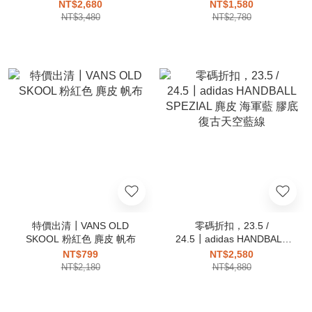
老爹鞋 米色 棕色
恤 短T
NT$2,680
NT$1,580
NT$3,480
NT$2,780
特價出清┃VANS OLD
零碼折扣，23.5 /
SKOOL 粉紅色 麂皮 帆布
24.5┃adidas HANDBALL
SPEZIAL 麂皮 海軍藍 膠底
NT$799
NT$2,580
復古天空藍線
NT$2,180
NT$4,880