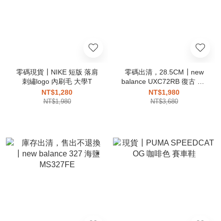
零碼現貨┃NIKE 短版 落肩
零碼出清，28.5CM┃new
刺繡logo 內刷毛 大學T
balance UXC72RB 復古 XC
72 全白 XC72
NT$1,280
NT$1,980
NT$1,980
NT$3,680