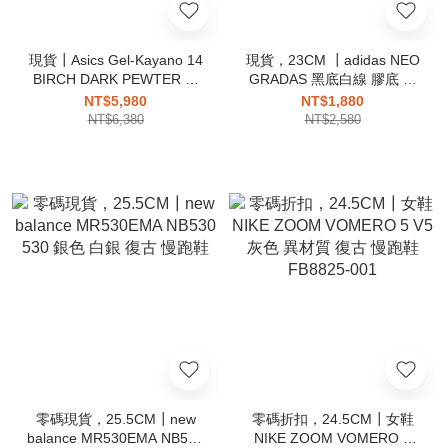
現貨┃Asics Gel-Kayano 14
現貨，23CM ┃adidas NEO
BIRCH DARK PEWTER 米
GRADAS 黑底白線 膠底 低
灰 復古慢跑鞋
筒 SAMBA平替
NT$5,980
NT$1,880
NT$6,380
NT$2,580
零碼現貨，25.5CM┃new
零碼折扣，24.5CM┃女鞋
balance MR530EMA NB530
NIKE ZOOM VOMERO 5