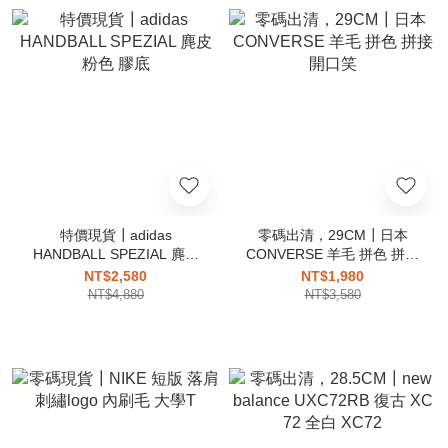
特價現貨┃adidas
零碼出清，29CM┃日本
HANDBALL SPEZIAL 麂皮
CONVERSE 羊毛 拼色 拼接
粉色 膠底
開口笑
NT$2,580
NT$1,980
NT$4,880
NT$3,580