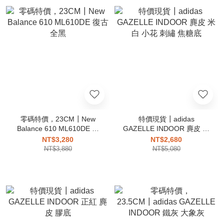
零碼特價，23CM┃New
特價現貨┃adidas
Balance 610 ML610DE 復
GAZELLE INDOOR 麂皮 米
古 全黑
白 小花 刺繡 焦糖底
NT$3,280
NT$2,680
NT$3,880
NT$5,080