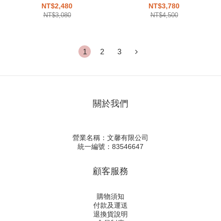
530 銀色 白銀 復古 慢跑鞋
V5 灰色 異材質 復古 慢跑鞋
NT$2,480
NT$3,780
FB8825-001
NT$3,080
NT$4,500
1
2
3
關於我們
營業名稱：文馨有限公司
統一編號：83546647
顧客服務
購物須知
付款及運送
退換貨說明