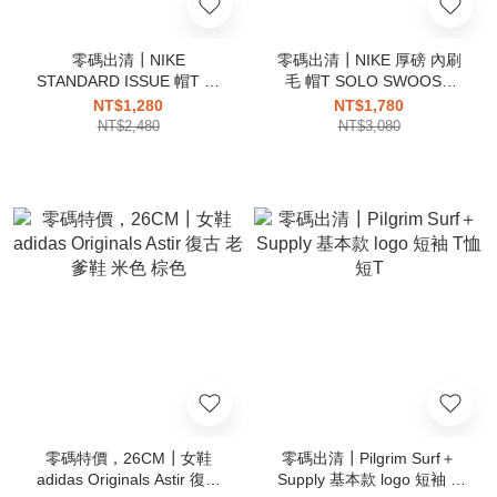
零碼出清┃NIKE
零碼出清┃NIKE 厚磅 內刷
STANDARD ISSUE 帽T 長
毛 帽T SOLO SWOOSH
袖 籃球 乾爽 抽繩 拉鍊口袋
FLEECE PULL OVER
NT$1,280
NT$1,780
黑 CV0865-010
HOODIE 連帽上衣 刺繡小勾
NT$2,480
NT$3,080
DX1356
零碼特價，26CM┃女鞋
零碼出清┃Pilgrim Surf＋
adidas Originals Astir 復古
Supply 基本款 logo 短袖 T