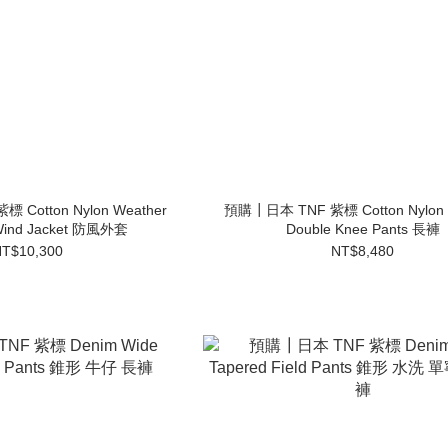
Cotton Nylon Weather
預購┃日本 TNF 紫標 Cotton Nylon 
Wind Jacket 防風外套
Double Knee Pants 長褲
T$10,300
NT$8,480