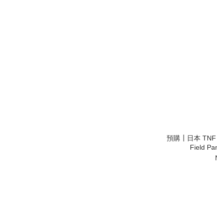
預購┃日本 TNF 紫標
Field 