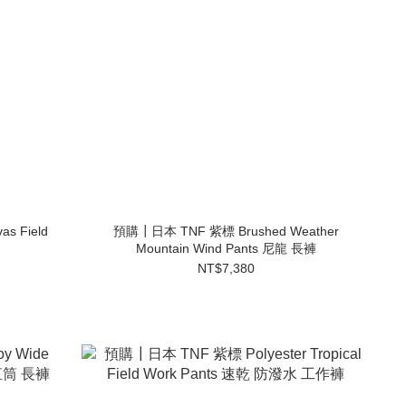
 Field
預購┃日本 TNF 紫標 Brushed Weather
Mountain Wind Pants 尼龍 長褲
NT$7,380