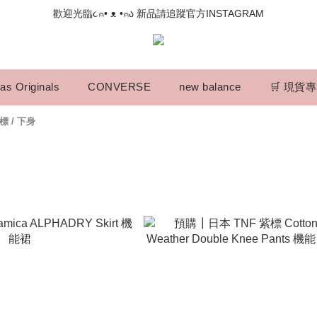
📣如果遇到結帳沒有反應，請另開瀏覽器 (不要直接從ig連結網站下單)
歡迎光臨૮⍝• ᴥ •⍝ა 新品請追蹤官方INSTAGRAM
📣如果遇到結帳沒有反應，請另開瀏覽器 (不要直接從ig連結網站下單)
as Originals
CONVERSE
new balance
🛒 現貨
紫標
/
下身