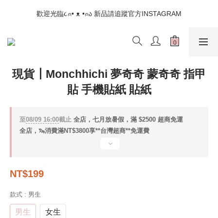
📣如果遇到結帳沒有反應，請另開瀏覽器 (不要直接從ig連結網站
歡迎光臨૮⍝• ᴥ •⍝ა 新品請追蹤官方INSTAGRAM
下單)
📣如果遇到結帳沒有反應，請另開瀏覽器 (不要直接從ig連結網站
下單)
現貨┃Monchhichi 夢奇奇 蒙奇奇 指甲
貼 手機貼紙 貼紙
至
08/09 16:00
截止
全店，七月放暑假，滿 $2500 超商免運
全店，🦦消費滿NT$3800享**台灣超商**免運費
NT$199
款式
: 男生
男生
女生