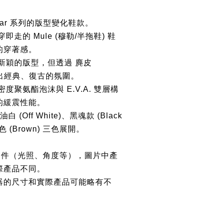
Star 系列的版型變化鞋款。
走的 Mule (穆勒/半拖鞋) 鞋
的穿著感。
新穎的版型，但透過 麂皮
呈現出經典、復古的氛圍。
度聚氨酯泡沫與 E.V.A. 雙層構
的緩震性能。
 (Off White)、黑魂款 (Black
棕色 (Brown) 三色展開。
條件（光照、角度等），圖片中產
際產品不同。
器的尺寸和實際產品可能略有不