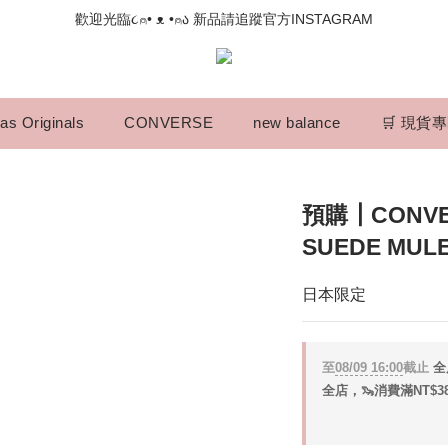
📣如果遇到結帳沒有反應，請另開瀏覽器 (不要直接從ig連結網站下單)
歡迎光臨૮⍝• ᴥ •⍝ა 新品請追蹤官方INSTAGRAM
📣如果遇到結帳沒有反應，請另開瀏覽器 (不要直接從ig連結網站下單)
as Originals
CONVERSE
new balance
🛒 現貨
預購┃CONVER
SUEDE MU
日本限定
至
08/09 16:00
截止
全
全店，🦦消費滿NT$3