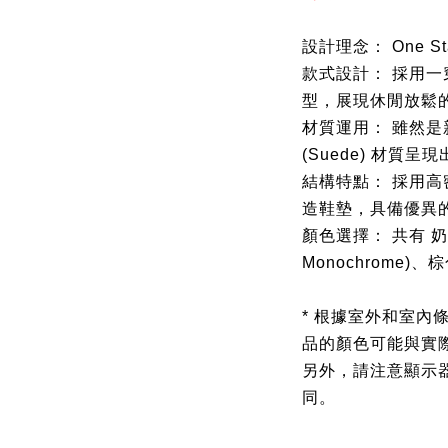
設計理念： One 
款式設計： 採用一穿即
型，展現休閒放鬆
材質運用： 雖然是
(Suede) 材質
結構特點： 採用高密
造鞋墊，具備優異
顏色選擇： 共有 奶油白
Monochrome)、
* 根據室外和室內
品的顏色可能與實
另外，請注意顯示
同。