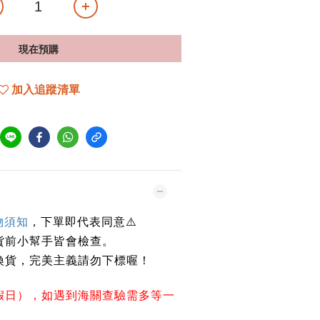
現在預購
加入追蹤清單
物須知
，下單即代表同意
⚠️
貨前小幫手皆會檢查。
換貨，完美主義請勿下標喔！
假日），如遇到海關查驗需多等一