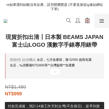
📣如果遇到結帳沒有反應，請另開瀏覽器 (不要直接從ig連結網站
📣如果遇到結帳沒有反應，請另開瀏覽器 (不要直接從ig連結網站
下單)
下單)
歡迎光臨૮⍝• ᴥ •⍝ა 新品請追蹤官方INSTAGRAM
📣如果遇到結帳沒有反應，請另開瀏覽器 (不要直接從ig連結網站
現貨折扣出清┃日本製 BEAMS JAPAN
下單)
富士山LOGO 漢數字手錶專用錶帶
至
08/09 16:00
截止
全店，七月放暑假，滿 $2500 超商免運
全店，🦦消費滿NT$3800享**台灣超商**免運費
NT$1,480
NT$999
付款完成後，預計14個工作天到台灣(不含假日)，提早到貨