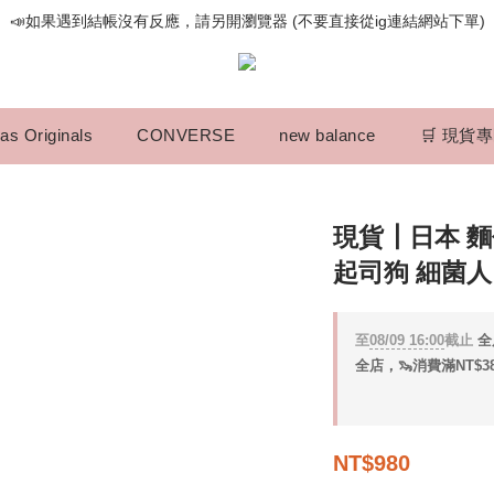
📣如果遇到結帳沒有反應，請另開瀏覽器 (不要直接從ig連結網站下單)
📣如果遇到結帳沒有反應，請另開瀏覽器 (不要直接從ig連結網站下單)
歡迎光臨૮⍝• ᴥ •⍝ა 新品請追蹤官方INSTAGRAM
📣如果遇到結帳沒有反應，請另開瀏覽器 (不要直接從ig連結網站下單)
as Originals
CONVERSE
new balance
🛒 現貨
現貨┃日本 
起司狗 細菌人
至
08/09 16:00
截止
全
全店，🦦消費滿NT$3
NT$980