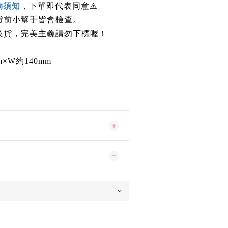
物須知
，下單即代表同意
⚠️
貨前小幫手皆會檢查。
換貨，完美主義請勿下標喔！
×W約140mm