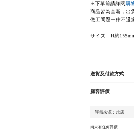
下單前請詳閱
⚠️
購
商品皆為全新，出
做工問題一律不退
サイズ：H約155mm
送貨及付款方式
顧客評價
尚未有任何評價