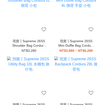
現貨┃Supreme 26SS
現貨┃Supreme 26SS
Shoulder Bag Cordura
Mini Duffle Bag Cordura
2L 側背 小包
4L 側背 手提 小包
NT$3,280
NT$3,980 ~ NT$6,280
預購┃Supreme 26SS
現貨┃Supreme 26SS