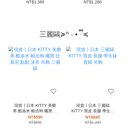
卡夾 卡片夾 零錢包
NT$1,380
NT$1,280
三麗鷗≽^ ˕ • ྀི≼
現貨┃日本 KITTY 美樂
現貨┃日本 三麗鷗
蒂 酷洛米 帕洽狗 曬黑 比
KITTY 黑皮 長腿 學生妹
基尼 點點 泳衣 吊飾 三麗
貴婦 吊飾
NT$590
NT$680
鷗
NT$680
NT$1,280