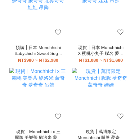
預購┃日本 Monchhichi
現貨┃日本 Monchhichi
Babychichi Sweet Sugar
X 櫻桃小丸子 聯名 夢奇
夢奇奇 蒙奇奇 北鼻奇奇
奇 蒙奇奇 娃娃 吊飾
NT$980 ~ NT$2,980
NT$1,080 ~ NT$1,680
娃娃 吊飾
現貨┃Monchhichi x 三
現貨┃萬博限定
麗鷗 美樂蒂 酷洛米 蒙奇
Monchhichi 脈脈 夢奇奇