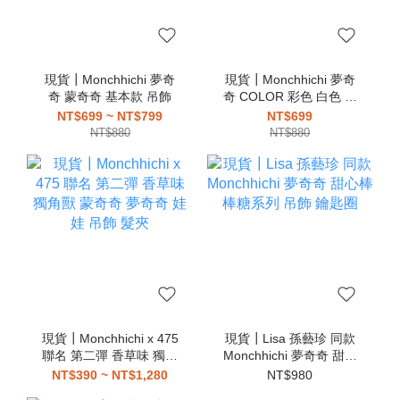
現貨┃Monchhichi 夢奇
現貨┃Monchhichi 夢奇
奇 蒙奇奇 基本款 吊飾
奇 COLOR 彩色 白色 黑
色 粉色 藍色 綠色 紫色
NT$699 ~ NT$799
NT$699
吊飾
NT$880
NT$880
現貨┃Monchhichi x 475
現貨┃Lisa 孫藝珍 同款
聯名 第二彈 香草味 獨角
Monchhichi 夢奇奇 甜心
獸 蒙奇奇 夢奇奇 娃娃 吊
棒棒糖系列 吊飾 鑰匙圈
NT$390 ~ NT$1,280
NT$980
飾 髮夾