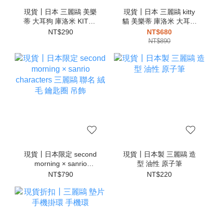
現貨┃日本 三麗鷗 美樂
現貨┃日本 三麗鷗 kitty
蒂 大耳狗 庫洛米 KITTY
貓 美樂蒂 庫洛米 大耳狗
帕恰狗 伸縮 鑰匙圈
計算機
NT$290
NT$680
NT$890
現貨┃日本限定 second
現貨┃日本製 三麗鷗 造
morning × sanrio
型 油性 原子筆
characters 三麗鷗 聯名
NT$790
NT$220
絨毛 鑰匙圈 吊飾