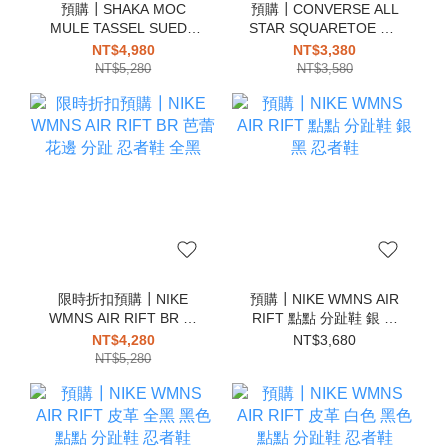
預購┃SHAKA MOC
預購┃CONVERSE ALL
MULE TASSEL SUEDE
STAR SQUARETOE OX
4WAY 莫卡辛 麂皮 穆勒
低筒 方頭 帆布鞋 全黑
NT$4,980
NT$3,380
涼鞋 流蘇
NT$5,280
NT$3,580
限時折扣預購┃NIKE
預購┃NIKE WMNS AIR
WMNS AIR RIFT BR 芭
RIFT 點點 分趾鞋 銀 黑
蕾 花邊 分趾 忍者鞋 全黑
忍者鞋
NT$4,280
NT$3,680
NT$5,280