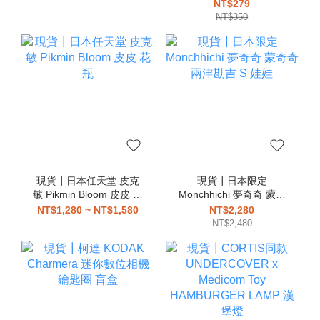
分趾鞋 忍者鞋
皮 吊飾
NT$279
NT$350
現貨┃日本任天堂 皮克
現貨┃日本限定
敏 Pikmin Bloom 皮皮 花
Monchhichi 夢奇奇 蒙奇
瓶
奇 兩津勘吉 S 娃娃
NT$1,280 ~ NT$1,580
NT$2,280
NT$2,480