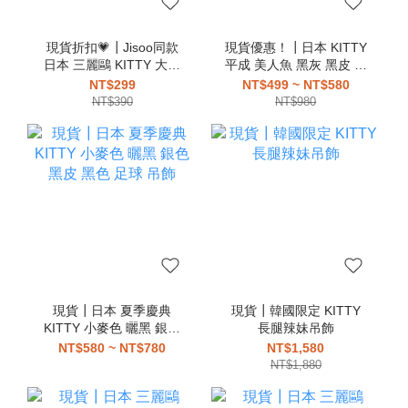
現貨折扣💗┃Jisoo同款
現貨優惠！┃日本 KITTY
日本 三麗鷗 KITTY 大耳
平成 美人魚 黑灰 黑皮 曬
狗 酷洛米 花小兔 美樂蒂
黑 公主 蔡依林同款 吊飾
NT$299
NT$499 ~ NT$580
大眼蛙 布丁狗 帕恰狗 漢
NT$390
NT$980
頓 愛心扣 吊飾
現貨┃日本 夏季慶典
現貨┃韓國限定 KITTY
KITTY 小麥色 曬黑 銀色
長腿辣妹吊飾
黑皮 黑色 足球 吊飾
NT$580 ~ NT$780
NT$1,580
NT$1,880