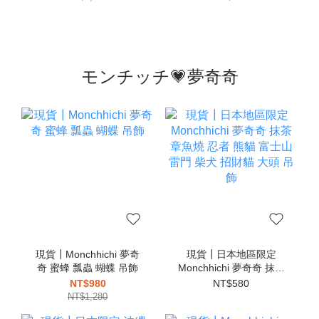
モンチッチ💗夢奇奇
現貨┃Monchhichi 夢奇
現貨┃日本地區限定
奇 蜜蜂 瓢蟲 蝴蝶 吊飾
Monchhichi 夢奇奇 抹茶
章魚燒 忍者 熊貓 富士山
NT$980
NT$580
雷門 柴犬 招財貓 大頭 吊
NT$1,280
飾