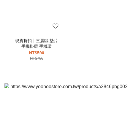
現貨折扣┃三麗鷗 墊片
手機掛環 手機環
NT$590
NT$790