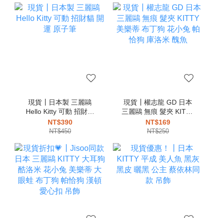
現貨┃日本製 三麗鷗
現貨┃權志龍 GD 日本
Hello Kitty 可動 招財貓
三麗鷗 無痕 髮夾 KITTY
開運 原子筆
美樂蒂 布丁狗 花小兔 帕
NT$390
NT$169
恰狗 庫洛米 醜魚
NT$450
NT$250