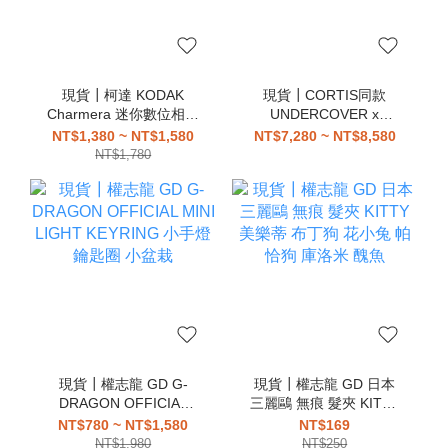
現貨┃柯達 KODAK
現貨┃CORTIS同款
Charmera 迷你數位相機
UNDERCOVER x
鑰匙圈 盲盒
Medicom Toy
NT$1,380 ~ NT$1,580
NT$7,280 ~ NT$8,580
HAMBURGER LAMP 漢
NT$1,780
堡燈
現貨┃權志龍 GD G-
現貨┃權志龍 GD 日本
DRAGON OFFICIAL
三麗鷗 無痕 髮夾 KITTY
MINI LIGHT KEYRING
美樂蒂 布丁狗 花小兔 帕
NT$780 ~ NT$1,580
NT$169
小手燈 鑰匙圈 小盆栽
恰狗 庫洛米 醜魚
NT$1,980
NT$250