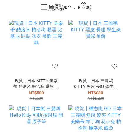
三麗鷗≽^ ˕ • ྀི≼
現貨┃日本 KITTY 美樂
現貨┃日本 三麗鷗
蒂 酷洛米 帕洽狗 曬黑 比
KITTY 黑皮 長腿 學生妹
基尼 點點 泳衣 吊飾 三麗
貴婦 吊飾
NT$590
NT$680
鷗
NT$680
NT$1,280