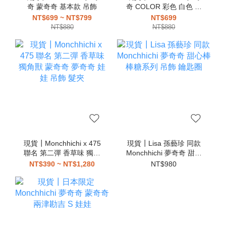
奇 蒙奇奇 基本款 吊飾
奇 COLOR 彩色 白色 黑
色 粉色 藍色 綠色 紫色
NT$699 ~ NT$799
NT$699
吊飾
NT$880
NT$880
現貨┃Monchhichi x 475
現貨┃Lisa 孫藝珍 同款
聯名 第二彈 香草味 獨角
Monchhichi 夢奇奇 甜心
獸 蒙奇奇 夢奇奇 娃娃 吊
棒棒糖系列 吊飾 鑰匙圈
NT$390 ~ NT$1,280
NT$980
飾 髮夾