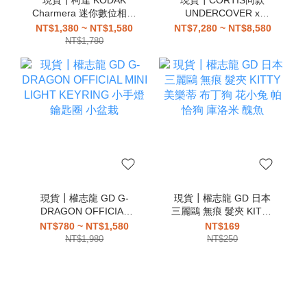
Charmera 迷你數位相機
UNDERCOVER x
鑰匙圈 盲盒
Medicom Toy
NT$1,380 ~ NT$1,580
NT$7,280 ~ NT$8,580
HAMBURGER LAMP 漢
NT$1,780
堡燈
現貨┃權志龍 GD G-
現貨┃權志龍 GD 日本
DRAGON OFFICIAL
三麗鷗 無痕 髮夾 KITTY
MINI LIGHT KEYRING
美樂蒂 布丁狗 花小兔 帕
NT$780 ~ NT$1,580
NT$169
小手燈 鑰匙圈 小盆栽
恰狗 庫洛米 醜魚
NT$1,980
NT$250