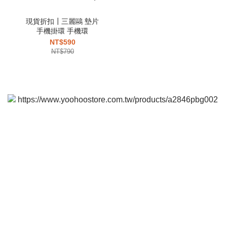
現貨折扣┃三麗鷗 墊片
手機掛環 手機環
NT$590
NT$790