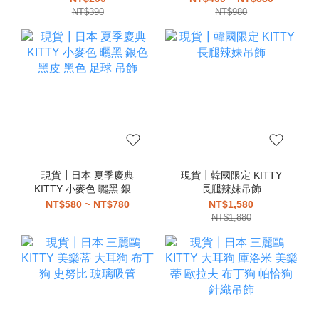
大眼蛙 布丁狗 帕恰狗 漢
NT$390
NT$980
頓 愛心扣 吊飾
現貨┃日本 夏季慶典
現貨┃韓國限定 KITTY
KITTY 小麥色 曬黑 銀色
長腿辣妹吊飾
黑皮 黑色 足球 吊飾
NT$580 ~ NT$780
NT$1,580
NT$1,880