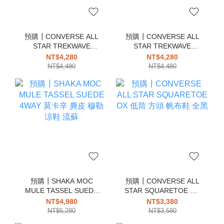
預購┃CONVERSE ALL
預購┃CONVERSE ALL
STAR TREKWAVE
STAR TREKWAVE
LACEEDGE OX 厚底 低
LACEEDGE OX 厚底 低
NT$4,280
NT$4,280
筒 捲邊 花邊 滾邊 鞋帶
筒 捲邊 滾邊 鞋帶 咖啡色
NT$4,480
NT$4,480
預購┃SHAKA MOC
預購┃CONVERSE ALL
MULE TASSEL SUEDE
STAR SQUARETOE OX
4WAY 莫卡辛 麂皮 穆勒
低筒 方頭 帆布鞋 全黑
NT$4,980
NT$3,380
涼鞋 流蘇
NT$5,280
NT$3,580