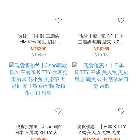
現貨┃日本製 三麗鷗
現貨┃權志龍 GD 日本
Hello Kitty 可動 招財貓
三麗鷗 無痕 髮夾 KITTY
開運 原子筆
美樂蒂 布丁狗 花小兔 帕
NT$390
NT$169
恰狗 庫洛米 醜魚
NT$450
NT$250
現貨折扣💗┃Jisoo同款
現貨優惠！┃日本 KITTY
日本 三麗鷗 KITTY 大耳
平成 美人魚 黑灰 黑皮 曬
狗 酷洛米 花小兔 美樂蒂
黑 公主 蔡依林同款 吊飾
NT$299
NT$499 ~ NT$580