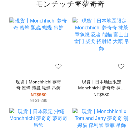
モンチッチ💗夢奇奇
現貨┃Monchhichi 夢奇
現貨┃日本地區限定
奇 蜜蜂 瓢蟲 蝴蝶 吊飾
Monchhichi 夢奇奇 抹茶
章魚燒 忍者 熊貓 富士山
NT$980
NT$580
雷門 柴犬 招財貓 大頭 吊
NT$1,280
飾