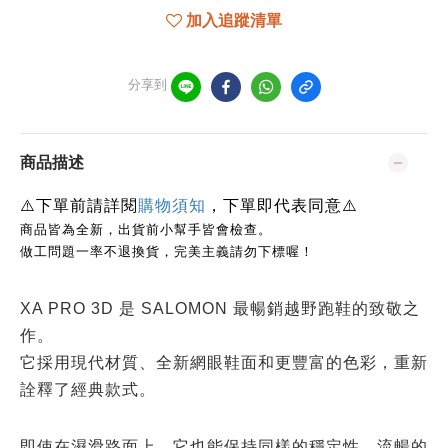
加入追蹤清單
分享到
商品描述
⚠️
下單前請詳閱
購物須知
，下單即代表同意
⚠️
商品皆為全新，出貨前小幫手皆會檢查。
做工問題一率不退換貨，完美主義請勿下標喔！
XA PRO 3D 是 SALOMON 最暢銷越野跑鞋的致敬之
作。
它採用現代材質、全新網眼鞋面和更豐富的色彩，重新
詮釋了經典款式。
即使在濕滑路面上，它也能保持同樣的穩定性、流暢的