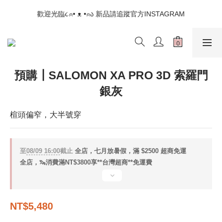
📣如果遇到結帳沒有反應，請另開瀏覽器 (不要直接從ig連結網站
歡迎光臨૮⍝• ᴥ •⍝ა 新品請追蹤官方INSTAGRAM
下單)
📣如果遇到結帳沒有反應，請另開瀏覽器 (不要直接從ig連結網站
下單)
預購┃SALOMON XA PRO 3D 索羅門
銀灰
楦頭偏窄，大半號穿
至
08/09 16:00
截止
全店，七月放暑假，滿 $2500 超商免運
全店，🦦消費滿NT$3800享**台灣超商**免運費
NT$5,480