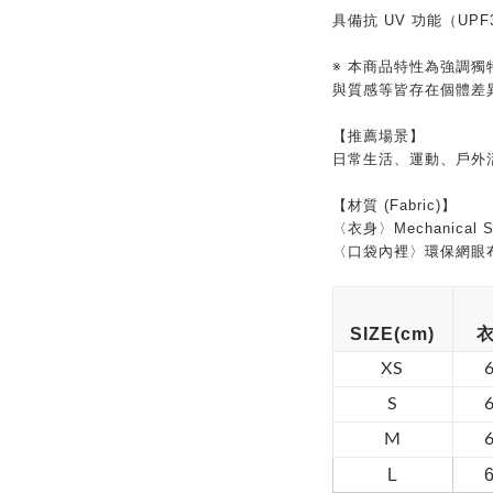
具備抗 UV 功能（UPF
※ 本商品特性為強調
與質感等皆存在個體差
【推薦場景】
日常生活、運動、戶外
【材質 (Fabric)】
〈衣身〉Mechanical St
〈口袋內裡〉環保網眼布
SIZE(cm)
XS
S
M
L