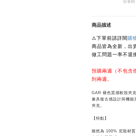
分享到
商品描述
⚠️下單前請詳閱
購
商品皆為全新，出
做工問題一率不退
預購兩週（不包含
到兩週。
GAR 褪色質感軟殼夾
兼具復古感設計與機能
夾克。
【特點】
雖然為 100% 尼龍