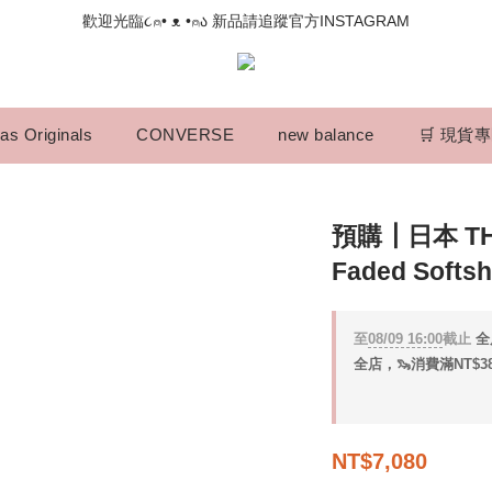
📣如果遇到結帳沒有反應，請另開瀏覽器 (不要直接從ig連結網站下單)
歡迎光臨૮⍝• ᴥ •⍝ა 新品請追蹤官方INSTAGRAM
📣如果遇到結帳沒有反應，請另開瀏覽器 (不要直接從ig連結網站下單)
as Originals
CONVERSE
new balance
🛒 現貨
預購┃日本 THE
Faded Softs
至
08/09 16:00
截止
全
全店，🦦消費滿NT$3
NT$7,080