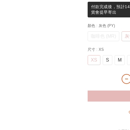
付款完成後，預計14
貨會提早寄出
顏色
: 灰色 (PY)
咖啡色 (MR)
灰
尺寸
: XS
XS
S
M