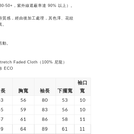
30-50+，紫外線遮蔽率達 90% 以上）。
獨特質感，經由後加工處理，其色澤、花紋
異。
活動。
retch Faded Cloth（100% 尼龍）
 ECO
袖口
衣長
胸寬
袖長
下擺寬
寬
63
56
80
53
10
65
59
83
56
10
67
61
86
58
11
69
64
89
61
11