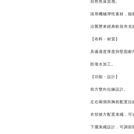
自然色落質感。
採用機械彈性素材，能
沿襲歷來經典軟殼夾克
【布料・材質】
具備適度厚度與堅固耐
防潑水加工。
【功能・設計】
前方雙向拉鍊設計。
左右兩側與胸前配置拉
衣領後方配置束繩，可
下擺束繩設計，可調節