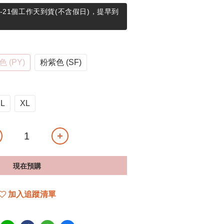
-21個工作天到貨(不含假日)，提早到
色 (PY)
粉紫色 (SF)
L
XL
現在預購
加入追蹤清單