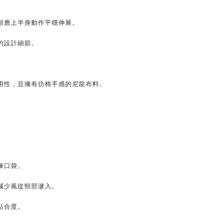
順應上半身動作平穩伸展。
的設計細節。
用性，且擁有仿棉手感的尼龍布料。
鍊口袋。
減少風從頸部滲入。
貼合度。