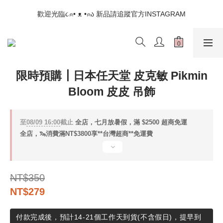
📣如果遇到結帳沒有反應，請另開瀏覽器 (不要直接從ig連結網站
歡迎光臨૮⍝• ᴥ •⍝ა 新品請追蹤官方INSTAGRAM
下單)
📣如果遇到結帳沒有反應，請另開瀏覽器 (不要直接從ig連結網站
下單)
限時預購┃日本任天堂 皮克敏 Pikmin
Bloom 皮皮 吊飾
至
08/09 16:00
截止
全店，七月放暑假，滿 $2500 超商免運
全店，🦦消費滿NT$3800享**台灣超商**免運費
NT$350
NT$279
付款完成後，預計14-21個工作天到貨(不含假日)，提早到