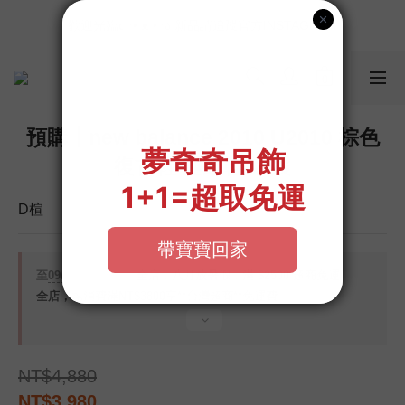
📣如果遇到結帳沒有反應，請另開瀏覽器 (不要直接從ig連結網站
歡迎光臨૮⍝• ᴥ •⍝ა 新品請追蹤官方INSTAGRAM
下單)
📣如果遇到結帳沒有反應，請另開瀏覽器 (不要直接從ig連結網站
下單)
預購┃new balance 2010 U2010 棕色
復古鞋 運動鞋 緩震
D楦
至
09/08 16:00
截止
全店，八月放暑假，滿 $2500 超商免運
全店，🦦消費滿NT$3800享**台灣超商**免運費
NT$4,880
NT$3,980