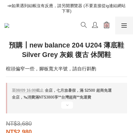
📣如果遇到結帳沒有反應，請另開瀏覽器 (不要直接從ig連結網站
📣如果遇到結帳沒有反應，請另開瀏覽器 (不要直接從ig連結網站
下單)
下單)
歡迎光臨૮⍝• ᴥ •⍝ა 新品請追蹤官方INSTAGRAM
📣如果遇到結帳沒有反應，請另開瀏覽器 (不要直接從ig連結網站
預購┃new balance 204 U204 薄底鞋
下單)
Silver Grey 灰銀 復古 休閒鞋
楦頭偏窄一些，腳板寬大半號，請自行斟酌
至
08/09 16:00
截止
全店，七月放暑假，滿 $2500 超商免運
全店，🦦消費滿NT$3800享**台灣超商**免運費
NT$3,680
NT$2,980