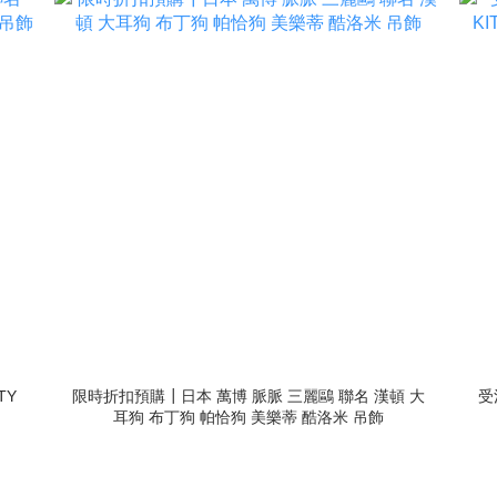
TY
限時折扣預購┃日本 萬博 脈脈 三麗鷗 聯名 漢頓 大
受
耳狗 布丁狗 帕恰狗 美樂蒂 酷洛米 吊飾