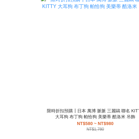
限時折扣預購┃日本 萬博 脈脈 三麗鷗 聯名 KIT
大耳狗 布丁狗 帕恰狗 美樂蒂 酷洛米 吊飾
NT$580 ~ NT$980
NT$1,780