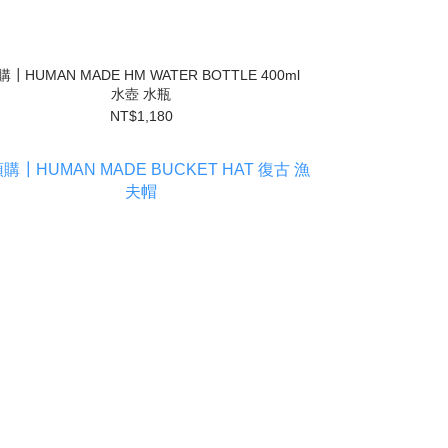
購┃HUMAN MADE HM WATER BOTTLE 400ml
水壺 水瓶
NT$1,180