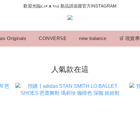
📣如果遇到結帳沒有反應，請另開瀏覽器 (不要直接從ig連結網站下單)
歡迎光臨૮⍝• ᴥ •⍝ა 新品請追蹤官方INSTAGRAM
📣如果遇到結帳沒有反應，請另開瀏覽器 (不要直接從ig連結網站下單)
as Originals
CONVERSE
new balance
🛒 現貨
人氣款在這