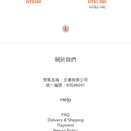
恤 短T
NT$380
NT$1,580
NT$2,780
1
關於我們
營業名稱：文馨有限公司
統一編號：83546647
Help
FAQ
Delivery & Shipping
Payment
Return Policy