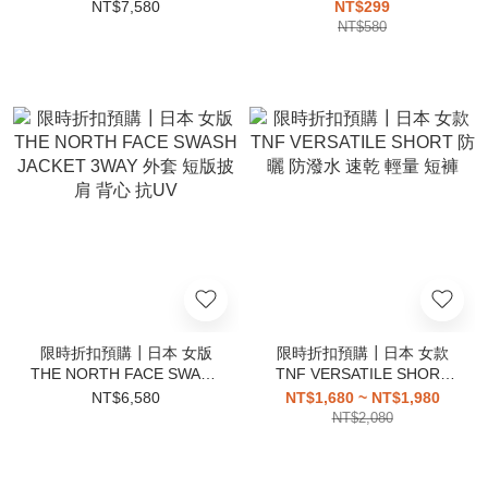
防水 雨靴 雨鞋 可收納
LANYARD ROPE 掛繩 手機
NT$7,580
NT$299
吊飾 鑰匙
NT$580
限時折扣預購┃日本 女版
限時折扣預購┃日本 女款
THE NORTH FACE SWASH
TNF VERSATILE SHORT
JACKET 3WAY 外套 短版披
防曬 防潑水 速乾 輕量 短褲
NT$6,580
NT$1,680 ~ NT$1,980
肩 背心 抗UV
NT$2,080